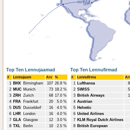
Top Ten Lennujaamad
Top Ten Lennufirmad
#
Lennujaam
Arv
%
#
Lennufirma
Ar
1
BHX
Birmingham
107
26.8 %
1
Lufthansa
8
2
MUC
Munich
73
18.2 %
2
SWISS
5
3
ZRH
Zurich
68
17.0 %
3
British Airways
1
4
FRA
Frankfurt
20
5.0 %
4
Austrian
5
DUS
Dusseldorf
16
4.0 %
5
Helvetic
6
LHR
London
16
4.0 %
6
United Airlines
7
GLA
Glasgow
12
3.0 %
7
KLM Royal Dutch Airlines
8
TXL
Berlin
10
2.5 %
8
British European