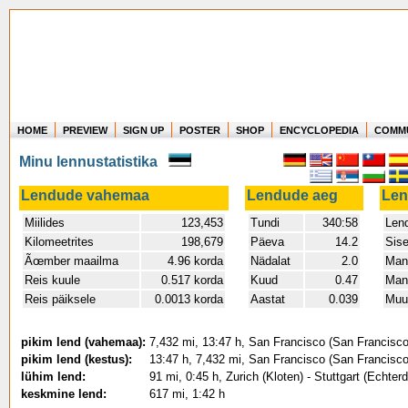
HOME
PREVIEW
SIGN UP
POSTER
SHOP
ENCYCLOPEDIA
COMM
Where in the world have you flown?
Minu lennustatistika
How long have you been in the air?
Create your own FlightMemory and see!
Lendude vahemaa
Lendude aeg
Le
Miilides
123,453
Tundi
340:58
Len
Kilomeetrites
198,679
Päeva
14.2
Sis
Ãœmber maailma
4.96 korda
Nädalat
2.0
Mand
Reis kuule
0.517 korda
Kuud
0.47
Mand
Reis päiksele
0.0013 korda
Aastat
0.039
Muu
pikim lend (vahemaa):
7,432 mi, 13:47 h, San Francisco (San Francisco 
pikim lend (kestus):
13:47 h, 7,432 mi, San Francisco (San Francisco 
lühim lend:
91 mi, 0:45 h, Zurich (Kloten) - Stuttgart (Echter
keskmine lend:
617 mi, 1:42 h