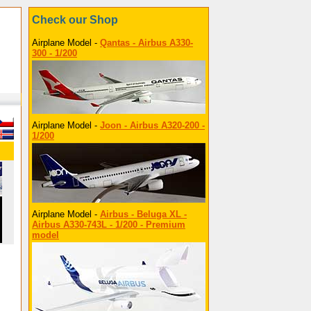
Check our Shop
Airplane Model -
Qantas - Airbus A330-
300 - 1/200
Airplane Model -
Joon - Airbus A320-200 -
1/200
Airplane Model -
Airbus - Beluga XL -
Airbus A330-743L - 1/200 - Premium
model