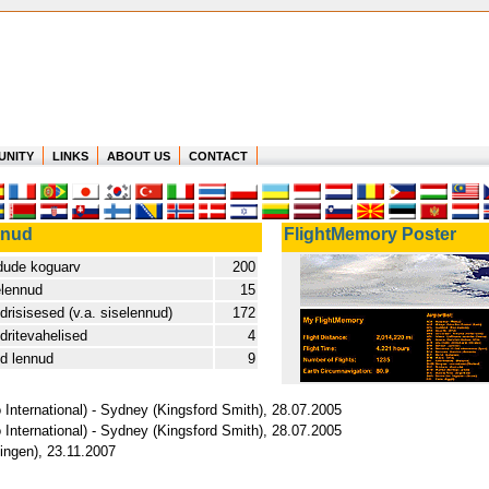
UNITY
LINKS
ABOUT US
CONTACT
nnud
FlightMemory Poster
dude koguarv
200
elennud
15
risisesed (v.a. siselennud)
172
ritevahelised
4
d lennud
9
International) - Sydney (Kingsford Smith), 28.07.2005
International) - Sydney (Kingsford Smith), 28.07.2005
dingen), 23.11.2007