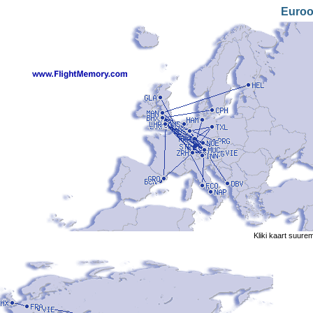
Euro
Kliki kaart suure