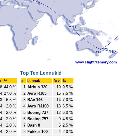
Top Ten Lennukid
v
%
#
Lennuk
Arv
%
8
44.0 %
1
Airbus 320
19
9.5 %
4
27.0 %
2
Avro RJ85
15
7.5 %
3
6.5 %
3
BAe 146
14
7.0 %
4
2.0 %
4
Avro RJ100
13
6.5 %
4
2.0 %
5
Boeing 737
12
6.0 %
4
2.0 %
6
Boeing 757
9
4.5 %
4
2.0 %
7
Dash 8
5
2.5 %
4
2.0 %
8
Fokker 100
4
2.0 %