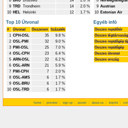
8
BRU
Brussels
14
2.0 %
8
Norwegianegian
9
TRD
Trondheim
14
2.0 %
9
Austrian
10
HEL
Helsinki
12
1.7 %
10
Estonian Air
Top 10 Útvonal
Egyéb infó
#
Útvonal
Összesen
Százalék
Összes repülőtér
1
CPH-OSL
35
9.8 %
Összes légitársaság
2
OSL-PMI
32
9.0 %
Összes repülőgép t
3
PMI-OSL
25
7.0 %
Összes repülőgép
4
OSL-CPH
23
6.4 %
Összes útvonal
5
ARN-OSL
22
6.2 %
Összes ország
6
OSL-ARN
21
5.9 %
7
PMI-CPH
7
2.0 %
8
OSL-AMS
6
1.7 %
9
OSL-BRU
6
1.7 %
10
OSL-TRD
6
1.7 %
home
:
preview
:
sign up
:
poster
:
about us
:
imprint
:
con