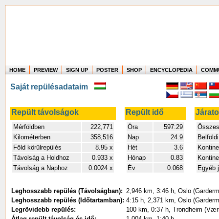
HOME
PREVIEW
SIGN UP
POSTER
SHOP
ENCYCLOPEDIA
COMM
Where in the world have you flown?
Saját repülésadataim
How long have you been in the air?
Create your own FlightMemory and see!
Repült távolságok
Repült idő
Járat
Mérföldben
222,771
Óra
597:29
Összes 
Kilométerben
358,516
Nap
24.9
Belföldi
Föld körülrepülés
8.95 x
Hét
3.6
Kontine
Távolság a Holdhoz
0.933 x
Hónap
0.83
Kontine
Távolság a Naphoz
0.0024 x
Év
0.068
Egyéb j
Leghosszabb repülés (Távolságban):
2,946 km, 3:46 h, Oslo (Garderm
Leghosszabb repülés (Időtartamban):
4:15 h, 2,371 km, Oslo (Garderm
Legrövidebb repülés:
100 km, 0:37 h, Trondheim (Vær
Átlag repült távolság és idő:
1,004 km, 1:40 h