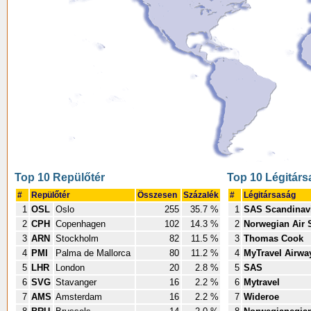
Top 10 Repülőtér
Top 10 Légitár
#
Repülőtér
Összesen
Százalék
#
Légitársaság
1
OSL
Oslo
255
35.7 %
1
SAS Scandinavi
2
CPH
Copenhagen
102
14.3 %
2
Norwegian Air 
3
ARN
Stockholm
82
11.5 %
3
Thomas Cook
4
PMI
Palma de Mallorca
80
11.2 %
4
MyTravel Airwa
5
LHR
London
20
2.8 %
5
SAS
6
SVG
Stavanger
16
2.2 %
6
Mytravel
7
AMS
Amsterdam
16
2.2 %
7
Wideroe