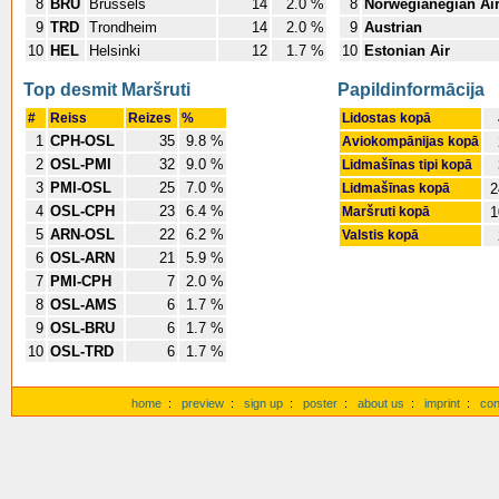
8
BRU
Brussels
14
2.0 %
8
Norwegianegian Air
9
TRD
Trondheim
14
2.0 %
9
Austrian
10
HEL
Helsinki
12
1.7 %
10
Estonian Air
Top desmit Maršruti
Papildinformācija
#
Reiss
Reizes
%
Lidostas kopā
1
CPH-OSL
35
9.8 %
Aviokompānijas kopā
2
OSL-PMI
32
9.0 %
Lidmašīnas tipi kopā
3
PMI-OSL
25
7.0 %
Lidmašīnas kopā
2
4
OSL-CPH
23
6.4 %
Maršruti kopā
1
5
ARN-OSL
22
6.2 %
Valstis kopā
6
OSL-ARN
21
5.9 %
7
PMI-CPH
7
2.0 %
8
OSL-AMS
6
1.7 %
9
OSL-BRU
6
1.7 %
10
OSL-TRD
6
1.7 %
home
:
preview
:
sign up
:
poster
:
about us
:
imprint
:
con