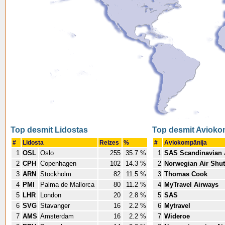
Top desmit Lidostas
Top desmit Avioko
#
Lidosta
Reizes
%
#
Aviokompānija
1
OSL
Oslo
255
35.7 %
1
SAS Scandinavian A
2
CPH
Copenhagen
102
14.3 %
2
Norwegian Air Shut
3
ARN
Stockholm
82
11.5 %
3
Thomas Cook
4
PMI
Palma de Mallorca
80
11.2 %
4
MyTravel Airways
5
LHR
London
20
2.8 %
5
SAS
6
SVG
Stavanger
16
2.2 %
6
Mytravel
7
AMS
Amsterdam
16
2.2 %
7
Wideroe