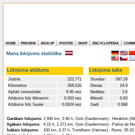
HOME
PREVIEW
SIGN UP
POSTER
SHOP
ENCYCLOPEDIA
COMM
Where in the world have you flown?
Mana lidojumu statistika
How long have you been in the air?
Create your own FlightMemory and see!
Lidojuma attālums
Lidojuma laiks
Jūdzēs
222,771
Stundas
597:29
Kilometros
358,516
Dienas
24.9
Apkārt zemeslodei
8.95 reiz
Nedēļas
3.6
Attālums līdz Mēnesim
0.933 reiz
Mēneši
0.83
Attālums līdz Saulei
0.0024 reiz
Gadi
0.068
Garākais lidojums:
2,946 km, 3:46 h, Oslo (Gardermoen) - Heraklion (N
Ilgākais lidojums:
4:15 h, 2,371 km, Oslo (Gardermoen) - Palma de Ma
Īsākais lidojums:
100 km, 0:37 h, Trondheim (Værnes) - Roros, 05.03