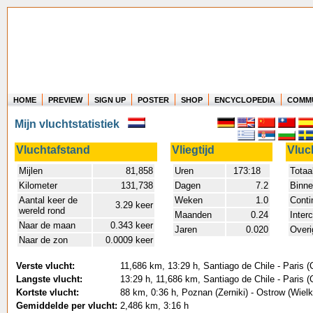
HOME
PREVIEW
SIGN UP
POSTER
SHOP
ENCYCLOPEDIA
COMM
Where in the world have you flown?
Mijn vluchtstatistiek
How long have you been in the air?
Create your own FlightMemory and see!
Vluchtafstand
Vliegtijd
Vluc
Mijlen
81,858
Uren
173:18
Totaa
Kilometer
131,738
Dagen
7.2
Binne
Aantal keer de
Weken
1.0
Conti
3.29 keer
wereld rond
Maanden
0.24
Inter
Naar de maan
0.343 keer
Jaren
0.020
Overi
Naar de zon
0.0009 keer
Verste vlucht:
11,686 km, 13:29 h, Santiago de Chile - Paris (
Langste vlucht:
13:29 h, 11,686 km, Santiago de Chile - Paris (
Kortste vlucht:
88 km, 0:36 h, Poznan (Zerniki) - Ostrow (Wiel
Gemiddelde per vlucht:
2,486 km, 3:16 h