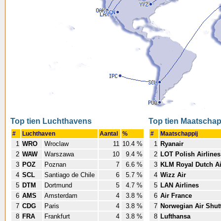
Top tien Luchthavens
Top tien Maatschap
#
Luchthaven
Aantal
%
#
Maatschappij
1
WRO
Wroclaw
11
10.4 %
1
Ryanair
2
WAW
Warszawa
10
9.4 %
2
LOT Polish Airlines
3
POZ
Poznan
7
6.6 %
3
KLM Royal Dutch Ai
4
SCL
Santiago de Chile
6
5.7 %
4
Wizz Air
5
DTM
Dortmund
5
4.7 %
5
LAN Airlines
6
AMS
Amsterdam
4
3.8 %
6
Air France
7
CDG
Paris
4
3.8 %
7
Norwegian Air Shut
8
FRA
Frankfurt
4
3.8 %
8
Lufthansa