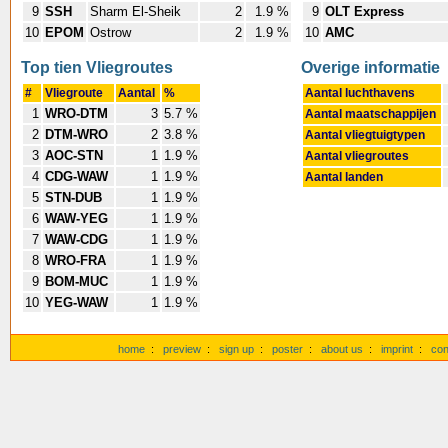
9
SSH
Sharm El-Sheik
2
1.9 %
9
OLT Express
10
EPOM
Ostrow
2
1.9 %
10
AMC
Top tien Vliegroutes
Overige informatie
#
Vliegroute
Aantal
%
Aantal luchthavens
1
WRO-DTM
3
5.7 %
Aantal maatschappijen
2
DTM-WRO
2
3.8 %
Aantal vliegtuigtypen
3
AOC-STN
1
1.9 %
Aantal vliegroutes
4
CDG-WAW
1
1.9 %
Aantal landen
5
STN-DUB
1
1.9 %
6
WAW-YEG
1
1.9 %
7
WAW-CDG
1
1.9 %
8
WRO-FRA
1
1.9 %
9
BOM-MUC
1
1.9 %
10
YEG-WAW
1
1.9 %
home
:
preview
:
sign up
:
poster
:
about us
:
imprint
:
con