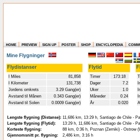
HOME
PREVIEW
SIGN UP
POSTER
SHOP
ENCYCLOPEDIA
COMM
Where in the world have you flown?
Mine Flygninger
How long have you been in the air?
Create your own FlightMemory and see!
Flydistanser
Flytid
F
I Miles
81,858
Timer
173:18
T
I Kilometer
131,738
Dager
7.2
I
Jordens omkrets
3.29 Gang(er)
Uker
1.0
I
Avstand til Månen
0.343 Gang(er)
Måneder
0.24
I
Avstand til Solen
0.0009 Gang(er)
År
0.020
A
Lengste flygning (Distanse):
11,686 km, 13:29 h, Santiago de Chile - Pa
Lengste flygning (Flytid):
13:29 h, 11,686 km, Santiago de Chile - Pa
Korteste flygning:
88 km, 0:36 h, Poznan (Zerniki) - Ostrow 
Gjennomsnitt pr. flygning:
2,486 km, 3:16 h