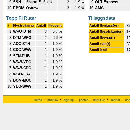
9
SSH
Sharm El-Sheik
2
1.9 %
9
OLT Express
10
EPOM
Ostrow
2
1.9 %
10
AMC
Topp Ti Ruter
Tilleggsdata
#
Flystrekning
Antall
Prosent
Antall flyplass(er)
3
1
WRO-DTM
3
5.7 %
Antall flyselskap(er)
1
2
DTM-WRO
2
3.8 %
Antall flytype(r)
1
3
AOC-STN
1
1.9 %
Antall rute(r)
5
4
CDG-WAW
1
1.9 %
Antall land
1
5
STN-DUB
1
1.9 %
6
WAW-YEG
1
1.9 %
7
WAW-CDG
1
1.9 %
8
WRO-FRA
1
1.9 %
9
BOM-MUC
1
1.9 %
10
YEG-WAW
1
1.9 %
home
:
preview
:
sign up
:
poster
:
about us
:
imprint
:
con