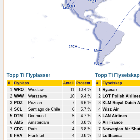
Topp Ti Flyplasser
Topp Ti Flyselskap
#
Flyplass
Antall
Prosent
#
Flyselskap
1
WRO
Wroclaw
11
10.4 %
1
Ryanair
2
WAW
Warszawa
10
9.4 %
2
LOT Polish Airline
3
POZ
Poznan
7
6.6 %
3
KLM Royal Dutch Ai
4
SCL
Santiago de Chile
6
5.7 %
4
Wizz Air
5
DTM
Dortmund
5
4.7 %
5
LAN Airlines
6
AMS
Amsterdam
4
3.8 %
6
Air France
7
CDG
Paris
4
3.8 %
7
Norwegian Air Shut
8
FRA
Frankfurt
4
3.8 %
8
Lufthansa