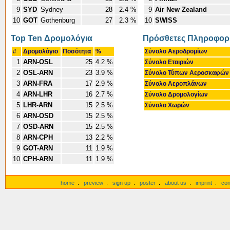
9
SYD
Sydney
28
2.4 %
9
Air New Zealand
10
GOT
Gothenburg
27
2.3 %
10
SWISS
Top Ten Δρομολόγια
Πρόσθετες Πληροφορ
#
Δρομολόγιο
Ποσότητα
%
Σύνολο Αεροδρομίων
1
ARN-OSL
25
4.2 %
Σύνολο Εταιριών
2
OSL-ARN
23
3.9 %
Σύνολο Τύπων Αεροσκαφώ
3
ARN-FRA
17
2.9 %
Σύνολο Αεροπλάνων
4
ARN-LHR
16
2.7 %
Σύνολο Δρομολογίων
5
LHR-ARN
15
2.5 %
Σύνολο Χωρών
6
ARN-OSD
15
2.5 %
7
OSD-ARN
15
2.5 %
8
ARN-CPH
13
2.2 %
9
GOT-ARN
11
1.9 %
10
CPH-ARN
11
1.9 %
home
:
preview
:
sign up
:
poster
:
about us
:
imprint
:
con