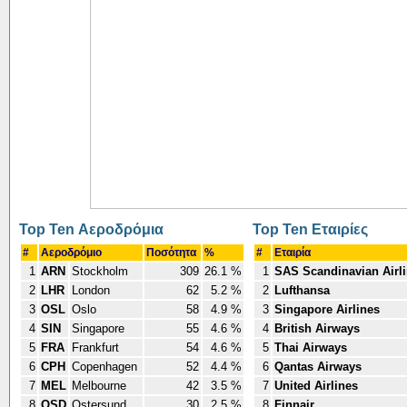
Top Ten Αεροδρόμια
Top Ten Εταιρίες
#
Αεροδρόμιο
Ποσότητα
%
#
Εταιρία
1
ARN
Stockholm
309
26.1 %
1
SAS Scandinavian Airl
2
LHR
London
62
5.2 %
2
Lufthansa
3
OSL
Oslo
58
4.9 %
3
Singapore Airlines
4
SIN
Singapore
55
4.6 %
4
British Airways
5
FRA
Frankfurt
54
4.6 %
5
Thai Airways
6
CPH
Copenhagen
52
4.4 %
6
Qantas Airways
7
MEL
Melbourne
42
3.5 %
7
United Airlines
8
OSD
Ostersund
30
2.5 %
8
Finnair