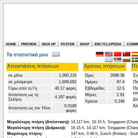
HOME
PREVIEW
SIGN UP
POSTER
SHOP
ENCYCLOPEDIA
COMM
Where in the world have you flown?
Τα στατιστικά μου
How long have you been in the air?
Create your own FlightMemory and see!
Αποστάσεις πτήσεων
Χρόνος πτήσεων
Πτ
σε μίλια
1,000,216
Ώρες
2098:38
Συ
σε χιλιόμετρα
1,609,692
Ημέρες
87.4
Πτ
Γύρω από τη Γη
40.17 φορές
Εβδομάδες
12.5
Πτ
εσ
Απόσταση ως τη
Μήνες
2.91
4.187 φορές
Σελήνη
Δι
Χρόνια
0.240
0.0108
Άλ
Απόσταση ως τον Ήλιο
φορές
Μεγαλύτερη πτήση (Απόσταση):
14,117 km, 16:15 h, Singapore (Changi
Μεγαλύτερη πτήση (Διάρκεια):
16:15 h, 14,117 km, Singapore (Changi
Μικρότερη πτήση:
147 km, 0:40 h, Zurich (Kloten) - Stut