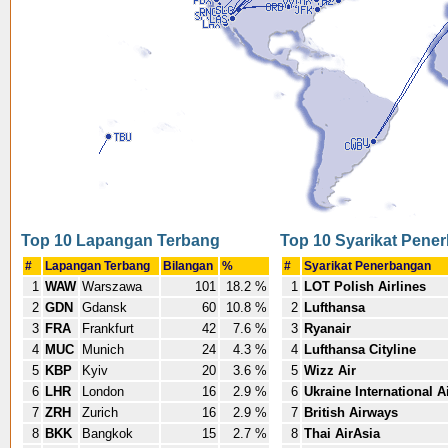
Top 10 Lapangan Terbang
Top 10 Syarikat Pene
#
Lapangan Terbang
Bilangan
%
#
Syarikat Penerbangan
1
WAW
Warszawa
101
18.2 %
1
LOT Polish Airlines
2
GDN
Gdansk
60
10.8 %
2
Lufthansa
3
FRA
Frankfurt
42
7.6 %
3
Ryanair
4
MUC
Munich
24
4.3 %
4
Lufthansa Cityline
5
KBP
Kyiv
20
3.6 %
5
Wizz Air
6
LHR
London
16
2.9 %
6
Ukraine International A
7
ZRH
Zurich
16
2.9 %
7
British Airways
8
BKK
Bangkok
15
2.7 %
8
Thai AirAsia