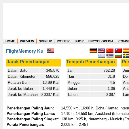
HOME
PREVIEW
SIGN UP
POSTER
SHOP
ENCYCLOPEDIA
COMM
Where in the world have you flown?
FlightMemory Ku
How long have you been in the air?
Create your own FlightMemory and see!
Jarak Penerbangan
Tempoh Penerbangan
Pe
Dalam Batu
345,870
Jam
762:28
Jum
Dalam Kilometer
556,625
Hari
31.8
Dom
Putaran Bumi
13.89 Kali
Minggu
4.5
Ant
Jarak ke Bulan
1.448 Kali
Bulan
1.06
Ant
Jarak ke Matahari
0.0037 Kali
Tahun
0.087
Lai
Penerbangan Paling Jauh:
14,550 km, 16:00 h, Doha (Hamad Internat
Penerbangan Paling Lama:
17:10 h, 14,550 km, Auckland (Internatio
Penerbangan Paling Singkat:
138 km, 0:25 h, Nuremberg - Munich (Fr
Purata Penerbangan:
2,009 km, 2:45 h