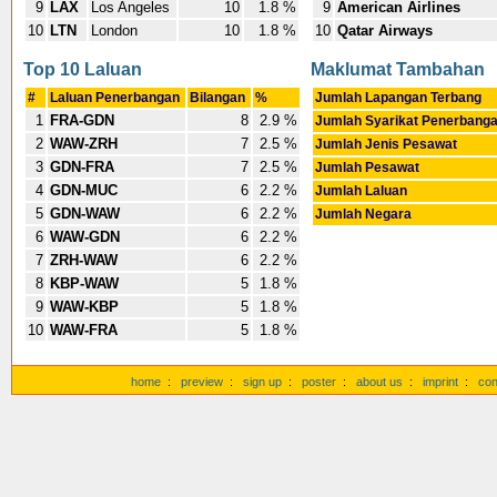
9
LAX
Los Angeles
10
1.8 %
9
American Airlines
10
LTN
London
10
1.8 %
10
Qatar Airways
Top 10 Laluan
Maklumat Tambahan
#
Laluan Penerbangan
Bilangan
%
Jumlah Lapangan Terbang
1
FRA-GDN
8
2.9 %
Jumlah Syarikat Penerbang
2
WAW-ZRH
7
2.5 %
Jumlah Jenis Pesawat
3
GDN-FRA
7
2.5 %
Jumlah Pesawat
4
GDN-MUC
6
2.2 %
Jumlah Laluan
5
GDN-WAW
6
2.2 %
Jumlah Negara
6
WAW-GDN
6
2.2 %
7
ZRH-WAW
6
2.2 %
8
KBP-WAW
5
1.8 %
9
WAW-KBP
5
1.8 %
10
WAW-FRA
5
1.8 %
home
:
preview
:
sign up
:
poster
:
about us
:
imprint
:
con