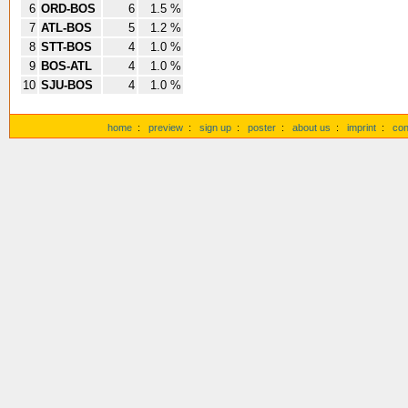
6
ORD-BOS
6
1.5 %
7
ATL-BOS
5
1.2 %
8
STT-BOS
4
1.0 %
9
BOS-ATL
4
1.0 %
10
SJU-BOS
4
1.0 %
home
:
preview
:
sign up
:
poster
:
about us
:
imprint
:
con