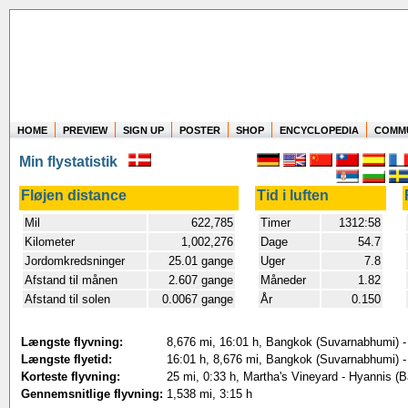
HOME
PREVIEW
SIGN UP
POSTER
SHOP
ENCYCLOPEDIA
COMM
Where in the world have you flown?
Min flystatistik
How long have you been in the air?
Create your own FlightMemory and see!
Fløjen distance
Tid i luften
Mil
622,785
Timer
1312:58
Kilometer
1,002,276
Dage
54.7
Jordomkredsninger
25.01 gange
Uger
7.8
Afstand til månen
2.607 gange
Måneder
1.82
Afstand til solen
0.0067 gange
År
0.150
Længste flyvning:
8,676 mi, 16:01 h, Bangkok (Suvarnabhumi) -
Længste flyetid:
16:01 h, 8,676 mi, Bangkok (Suvarnabhumi) -
Korteste flyvning:
25 mi, 0:33 h, Martha's Vineyard - Hyannis (B
Gennemsnitlige flyvning:
1,538 mi, 3:15 h