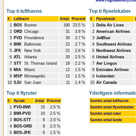
Top ti lufthavne
Top ti flyselskaber
#
Lufthavn
Antal
Procent
#
Flyselskab
1
BOS
Boston
190
23.5 %
1
Delta Air Lines
2
ORD
Chicago
31
3.8 %
2
American Airlines
3
PVD
Providence
30
3.7 %
3
JetBlue
4
BWI
Baltimore
22
2.7 %
4
Southwest Airlines
5
JFK
New York
21
2.6 %
5
Northwest Airlines
6
ATL
Atlanta
20
2.5 %
6
United Airlines
7
STT
St. Thomas Island
18
2.2 %
7
Aer Lingus
8
MIA
Miami
12
1.5 %
8
Emirates Airlines
9
MSP
Minneapolis
12
1.5 %
9
Icelandair
10
SJU
San Juan
11
1.4 %
10
Air Canada
Top ti flyruter
Yderligere informati
#
flyrute
Antal
Procent
Samlet antal lufthavne
1
PVD-BWI
10
2.5 %
Samlet antal flyselskaber
2
BWI-PVD
10
2.5 %
Samlet antal ruter
3
BOS-STT
8
2.0 %
Samlet antal lande
4
BOS-ORD
8
2.0 %
5
BOS-JFK
6
1.5 %