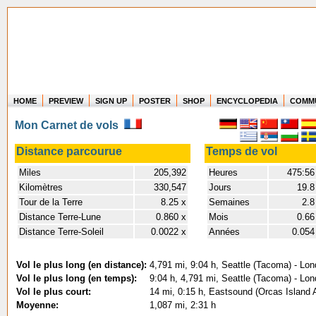
HOME
PREVIEW
SIGN UP
POSTER
SHOP
ENCYCLOPEDIA
COMM
Where in the world have you flown?
Mon Carnet de vols
How long have you been in the air?
Create your own FlightMemory and see!
Distance parcourue
Temps de vol
Miles
205,392
Heures
475:56
Kilomètres
330,547
Jours
19.8
Tour de la Terre
8.25 x
Semaines
2.8
Distance Terre-Lune
0.860 x
Mois
0.66
Distance Terre-Soleil
0.0022 x
Années
0.054
Vol le plus long (en distance):
4,791 mi, 9:04 h, Seattle (Tacoma) - Lo
Vol le plus long (en temps):
9:04 h, 4,791 mi, Seattle (Tacoma) - Lo
Vol le plus court:
14 mi, 0:15 h, Eastsound (Orcas Island A
Moyenne:
1,087 mi, 2:31 h