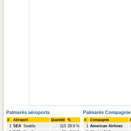
Palmarès aéroports
Palmarès Compagnie
#
Aéroport
Quantité
%
#
Compagnie
1
SEA
Seattle
113
29.9 %
1
American Airlines