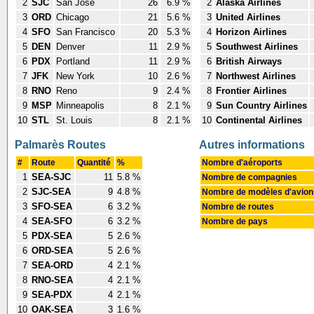
2
SJC
San Jose
26
6.9 %
2
Alaska Airlines
3
ORD
Chicago
21
5.6 %
3
United Airlines
4
SFO
San Francisco
20
5.3 %
4
Horizon Airlines
5
DEN
Denver
11
2.9 %
5
Southwest Airlines
6
PDX
Portland
11
2.9 %
6
British Airways
7
JFK
New York
10
2.6 %
7
Northwest Airlines
8
RNO
Reno
9
2.4 %
8
Frontier Airlines
9
MSP
Minneapolis
8
2.1 %
9
Sun Country Airlines
10
STL
St. Louis
8
2.1 %
10
Continental Airlines
Palmarès Routes
Autres informations
#
Route
Quantité
%
Nombre d'aéroports
1
SEA-SJC
11
5.8 %
Nombre de compagnies
2
SJC-SEA
9
4.8 %
Nombre de modèles d'avio
3
SFO-SEA
6
3.2 %
Nombre de routes
4
SEA-SFO
6
3.2 %
Nombre de pays
5
PDX-SEA
5
2.6 %
6
ORD-SEA
5
2.6 %
7
SEA-ORD
4
2.1 %
8
RNO-SEA
4
2.1 %
9
SEA-PDX
4
2.1 %
10
OAK-SEA
3
1.6 %