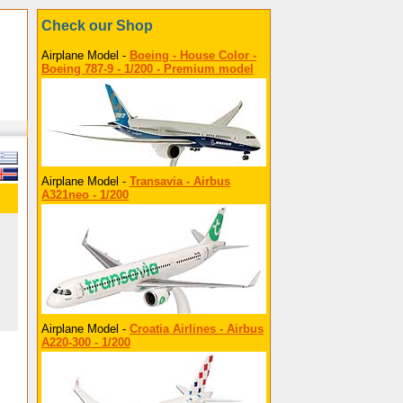
Check our Shop
Airplane Model -
Boeing - House Color -
Boeing 787-9 - 1/200 - Premium model
Airplane Model -
Transavia - Airbus
A321neo - 1/200
Airplane Model -
Croatia Airlines - Airbus
A220-300 - 1/200