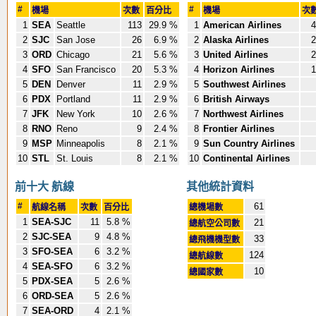
#
#
機場
次數
百分比
機場
次
1
SEA
Seattle
113
29.9 %
1
American Airlines
4
2
SJC
San Jose
26
6.9 %
2
Alaska Airlines
2
3
ORD
Chicago
21
5.6 %
3
United Airlines
2
4
SFO
San Francisco
20
5.3 %
4
Horizon Airlines
1
5
DEN
Denver
11
2.9 %
5
Southwest Airlines
6
PDX
Portland
11
2.9 %
6
British Airways
7
JFK
New York
10
2.6 %
7
Northwest Airlines
8
RNO
Reno
9
2.4 %
8
Frontier Airlines
9
MSP
Minneapolis
8
2.1 %
9
Sun Country Airlines
10
STL
St. Louis
8
2.1 %
10
Continental Airlines
前十大 航線
其他統計資料
#
61
航線名稱
次數
百分比
總機場數
1
SEA-SJC
11
5.8 %
21
總航空公司數
2
SJC-SEA
9
4.8 %
33
總飛機機型數
3
SFO-SEA
6
3.2 %
124
總航線數
4
SEA-SFO
6
3.2 %
10
總國家數
5
PDX-SEA
5
2.6 %
6
ORD-SEA
5
2.6 %
7
SEA-ORD
4
2.1 %