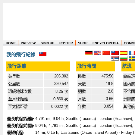
HOME
PREVIEW
SIGN UP
POSTER
SHOP
ENCYCLOPEDIA
COMM
Where in the world have you flown?
我的飛行紀錄
How long have you been in the air?
Create your own FlightMemory and see!
飛行距離
飛行時間
航班
205,392
475:56
英里數
時數
總航班
330,547
19.8
公里數
天數
國內航
2.8
環繞地球次數
8.25 次
週數
不含
0.66
至月球距離
0.860 次
月數
洲際航
0.054
至太陽距離
0.0022 次
年數
其他航
4,791 mi, 9:04 h, Seattle (Tacoma) - London (Heathrow),
最長航程(距離):
9:04 h, 4,791 mi, Seattle (Tacoma) - London (Heathrow),
最長航程(時間):
14 mi, 0:15 h, Eastsound (Orcas Island Airport) - Friday 
最短航程: