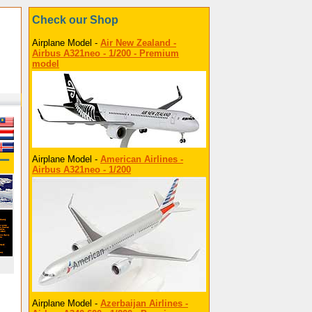
Check our Shop
Airplane Model -
Air New Zealand -
Airbus A321neo - 1/200 - Premium
model
Airplane Model -
American Airlines -
ター
Airbus A321neo - 1/200
Airplane Model -
Azerbaijan Airlines -