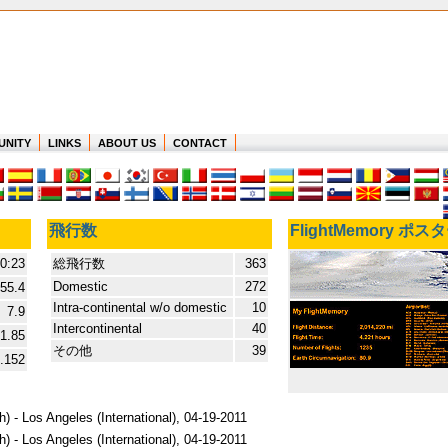
UNITY
LINKS
ABOUT US
CONTACT
飛行数
FlightMemory ポス
0:23
総飛行数
363
Domestic
272
55.4
Intra-continental w/o domestic
10
7.9
Intercontinental
40
1.85
その他
39
.152
) - Los Angeles (International), 04-19-2011
) - Los Angeles (International), 04-19-2011