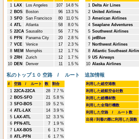
1
LAX
Los Angeles
107
14.8 %
1
Delta Air Lines
2
BOS
Boston
96
13.3 %
2
United Airlines
3
SFO
San Francisco
80
11.0 %
3
American Airlines
4
ATL
Atlanta
58
8.0 %
4
Seaplane Adventures
5
22CA
Sausalito
56
7.7 %
5
Southwest Airlines
6
PFN
Panama City
20
2.8 %
6
jetBlue
7
VCE
Venice
17
2.3 %
7
Northwest Airlines
8
MEM
Memphis
12
1.7 %
8
Atlantic Southeast Airli
9
ZRH
Zurich
12
1.7 %
9
US Airways
10
DEN
Denver
11
1.5 %
10
Alaska Airlines
私のトップ１０ 空路 / ルート
追加情報
#
空路 / ルート
数
割合
利用した総空港数
1
22CA-22CA
28
7.7 %
利用した総航空会社数
2
BOS-SFO
21
5.8 %
利用した総機材数
3
SFO-BOS
19
5.2 %
利用した全飛行機数
4
ATL-LAX
14
3.9 %
利用した空路 / ルート数
5
LAX-ATL
12
3.3 %
出発 / 到着の際に利用した国数
6
PFN-ATL
7
1.9 %
7
LAX-BOS
6
1.7 %
8
ATL-PFN
6
1.7 %