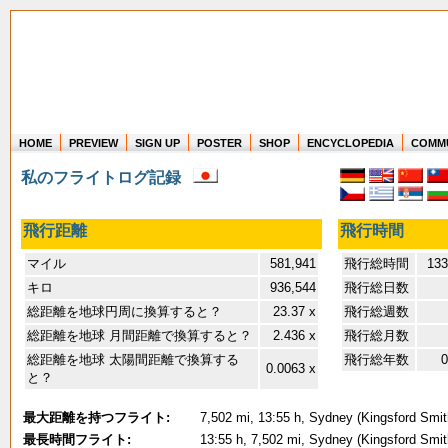
HOME
PREVIEW
SIGN UP
POSTER
SHOP
ENCYCLOPEDIA
COMM
Where in the world have you flown?
私のフライトログ記録
How long have you been in the air?
Create your own FlightMemory and see!
飛行距離
飛行時間
マイル
581,941
飛行総時間
133
キロ
936,544
飛行総日数
総距離を地球円周に換算すると？
23.37 x
飛行総週数
総距離を地球 月間距離で換算すると？
2.436 x
飛行総月数
総距離を地球 太陽間距離で換算する
飛行総年数
0
0.0063 x
と？
最大距離を持つフライト:
7,502 mi, 13:55 h, Sydney (Kingsford Smith
最長時間フライト:
13:55 h, 7,502 mi, Sydney (Kingsford Smith