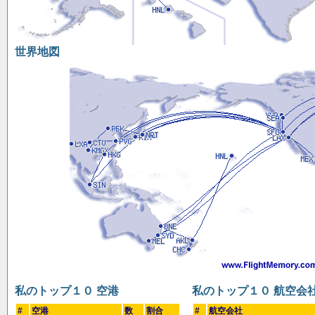
世界地図
私のトップ１０ 空港
私のトップ１０ 航空会
#
空港
数
割合
#
航空会社