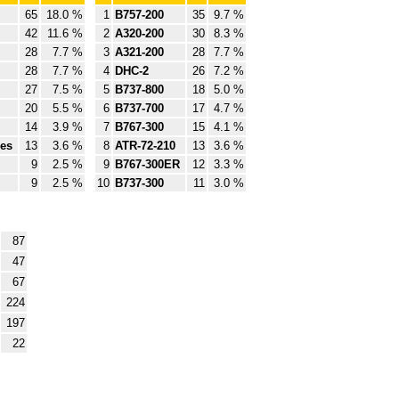
65
18.0 %
1
B757-200
35
9.7 %
42
11.6 %
2
A320-200
30
8.3 %
28
7.7 %
3
A321-200
28
7.7 %
28
7.7 %
4
DHC-2
26
7.2 %
27
7.5 %
5
B737-800
18
5.0 %
20
5.5 %
6
B737-700
17
4.7 %
14
3.9 %
7
B767-300
15
4.1 %
nes
13
3.6 %
8
ATR-72-210
13
3.6 %
9
2.5 %
9
B767-300ER
12
3.3 %
9
2.5 %
10
B737-300
11
3.0 %
87
47
67
224
197
22