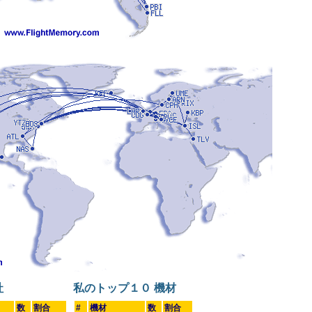
社
私のトップ１０ 機材
数
割合
#
機材
数
割合