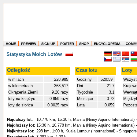
HOME
PREVIEW
SIGN UP
POSTER
SHOP
ENCYCLOPEDIA
COMM
Where in the world have you flown?
Statystyka Moich Lotów
How long have you been in the air?
Create your own FlightMemory and see!
Odległość
Czas lotu
Loty
w milach
228,985
Godziny
520:59
Wszyst
w kilometrach
368,517
Dni
21.7
Krajow
Okrążenia Ziemii
9.20 razy
Tygodnie
3.1
Wewnątr
loty na księżyc
0.959 razy
Miesiące
0.72
Między
loty do słońca
0.0025 razy
Lata
0.059
Pozost
Najdalszy lot:
10,778 km, 15:30 h, Manila (Ninoy Aquino International)
Najdłuższy lot:
15:30 h, 10,778 km, Manila (Ninoy Aquino International)
Najkrótszy lot:
298 km, 1:00 h, Kuala Lumpur (International) - Singapore
Przeciętny lot:
3,097 km, 4:23 h