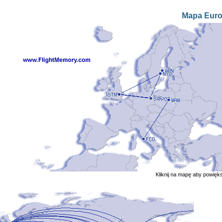
Mapa Eur
Kliknij na mapę aby powięk