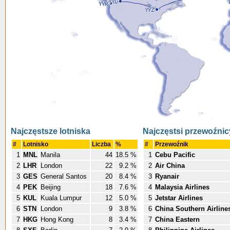
Najczęstsze lotniska
Najczęstsi przewoźnic
#
Lotnisko
Liczba
%
#
Przewoźnik
1
MNL
Manila
44
18.5 %
1
Cebu Pacific
2
LHR
London
22
9.2 %
2
Air China
3
GES
General Santos
20
8.4 %
3
Ryanair
4
PEK
Beijing
18
7.6 %
4
Malaysia Airlines
5
KUL
Kuala Lumpur
12
5.0 %
5
Jetstar Airlines
6
STN
London
9
3.8 %
6
China Southern Airline
7
HKG
Hong Kong
8
3.4 %
7
China Eastern