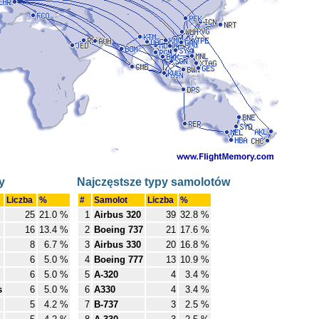
y
Najczęstsze typy samolotów
Liczba
%
#
Samolot
Liczba
%
25
21.0 %
1
Airbus 320
39
32.8 %
16
13.4 %
2
Boeing 737
21
17.6 %
8
6.7 %
3
Airbus 330
20
16.8 %
6
5.0 %
4
Boeing 777
13
10.9 %
6
5.0 %
5
A-320
4
3.4 %
s
6
5.0 %
6
A330
4
3.4 %
5
4.2 %
7
B-737
3
2.5 %