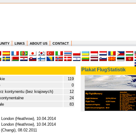
UNITY
LINKS
ABOUT US
CONTACT
Plakat FlugStatistik
kie
119
e
0
z kontynentu (bez krajowych)
12
kontynentalne
24
ałe
83
 - London (Heathrow), 10.04.2014
 - London (Heathrow), 10.04.2014
 (Changi), 08.02.2011