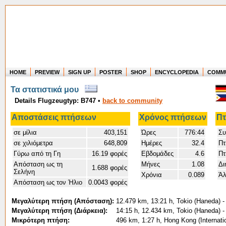
HOME
PREVIEW
SIGN UP
POSTER
SHOP
ENCYCLOPEDIA
COMM
Where in the world have you flown?
Τα στατιστικά μου
How long have you been in the air?
Details Flugzeugtyp: B747
•
back to community
Create your own FlightMemory and see!
Αποστάσεις πτήσεων
Χρόνος πτήσεων
Πτ
σε μίλια
403,151
Ώρες
776:44
Συ
σε χιλιόμετρα
648,809
Ημέρες
32.4
Πτ
Γύρω από τη Γη
16.19 φορές
Εβδομάδες
4.6
Πτ
Απόσταση ως τη
Μήνες
1.08
Δι
1.688 φορές
Σελήνη
Χρόνια
0.089
Άλ
Απόσταση ως τον Ήλιο
0.0043 φορές
Μεγαλύτερη πτήση (Απόσταση):
12.479 km, 13:21 h, Tokio (Haneda) -
Μεγαλύτερη πτήση (Διάρκεια):
14:15 h, 12.434 km, Tokio (Haneda) -
Μικρότερη πτήση:
496 km, 1:27 h, Hong Kong (Internati