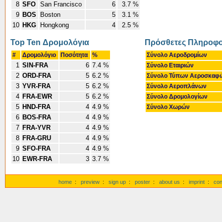
8
SFO
San Francisco
6
3.7 %
9
BOS
Boston
5
3.1 %
10
HKG
Hongkong
4
2.5 %
Top Ten Δρομολόγια
Πρόσθετες Πληροφο
#
Δρομολόγιο
Ποσότητα
%
Σύνολο Αεροδρομίων
1
SIN-FRA
6
7.4 %
Σύνολο Εταιριών
2
ORD-FRA
5
6.2 %
Σύνολο Τύπων Αεροσκα
3
YVR-FRA
5
6.2 %
Σύνολο Αεροπλάνων
4
FRA-EWR
5
6.2 %
Σύνολο Δρομολογίων
5
HND-FRA
4
4.9 %
Σύνολο Χωρών
6
BOS-FRA
4
4.9 %
7
FRA-YVR
4
4.9 %
8
FRA-GRU
4
4.9 %
9
SFO-FRA
4
4.9 %
10
EWR-FRA
3
3.7 %
home
:
preview
:
sign up
:
poster
:
about us
:
imprint
:
con