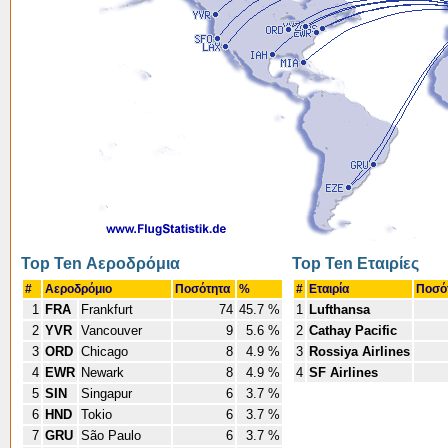
Top Ten Αεροδρόμια
Top Ten Εταιρίες
#
Αεροδρόμιο
Ποσότητα
%
#
Εταιρία
Ποσό
1
FRA
Frankfurt
74
45.7 %
1
Lufthansa
2
YVR
Vancouver
9
5.6 %
2
Cathay Pacific
3
ORD
Chicago
8
4.9 %
3
Rossiya Airlines
4
EWR
Newark
8
4.9 %
4
SF Airlines
5
SIN
Singapur
6
3.7 %
6
HND
Tokio
6
3.7 %
7
GRU
São Paulo
6
3.7 %