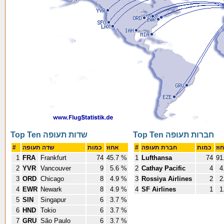
Top Ten חברות תעופה
Top Ten שדות תעופה
#
שדה תעופה
כמות
אחוז
#
חברת תעופה
כמות
1
FRA
Frankfurt
74
45.7 %
1
Lufthansa
74
91
2
YVR
Vancouver
9
5.6 %
2
Cathay Pacific
4
4
3
ORD
Chicago
8
4.9 %
3
Rossiya Airlines
2
2
4
EWR
Newark
8
4.9 %
4
SF Airlines
1
1
5
SIN
Singapur
6
3.7 %
6
HND
Tokio
6
3.7 %
7
GRU
São Paulo
6
3.7 %