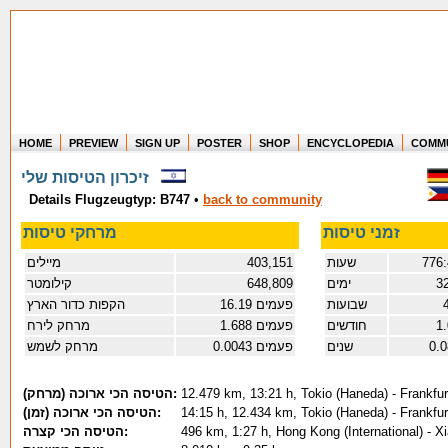
HOME
PREVIEW
SIGN UP
POSTER
SHOP
ENCYCLOPEDIA
COMM
Where in the world have you flown?
זיכרון הטיסות שלי
How long have you been in the air?
Details Flugzeugtyp: B747
•
back to community
Create your own FlightMemory and see!
זמני טיסות
מרחקי טיסות
מיילים
403,151
שעות
776:
קילומטר
648,809
ימים
3
שבועות
16.19 פעמים
הקפות כדור הארץ
מרחק לירח
1.688 פעמים
חודשים
1
מרחק לשמש
0.0043 פעמים
שנים
0.
(הטיסה הכי ארוכה (מרחק:
12.479 km, 13:21 h, Tokio (Haneda) - Frankfur
(הטיסה הכי ארוכה (זמן:
14:15 h, 12.434 km, Tokio (Haneda) - Frankfur
הטיסה הכי קצרה:
496 km, 1:27 h, Hong Kong (International) - 