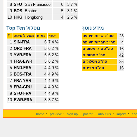
8
SFO
San Francisco
6
3.7 %
9
BOS
Boston
5
3.1 %
10
HKG
Hongkong
4
2.5 %
מידע נוסף
Top Ten מסלול
#
מסלול טיסה
כמות
אחוז
סה"כ שדות תעופה
23
1
SIN-FRA
6
7.4 %
סה"כ חברות תעופה
4
2
ORD-FRA
5
6.2 %
סה"כ סוגי מטוסים
16
3
YVR-FRA
5
6.2 %
סה"כ מטוסים
42
4
FRA-EWR
5
6.2 %
סה"כ מסלולים
35
5
HND-FRA
4
4.9 %
סה"כ מדינות
16
6
BOS-FRA
4
4.9 %
7
FRA-YVR
4
4.9 %
8
FRA-GRU
4
4.9 %
9
SFO-FRA
4
4.9 %
10
EWR-FRA
3
3.7 %
home
:
preview
:
sign up
:
poster
:
about us
:
imprint
:
con