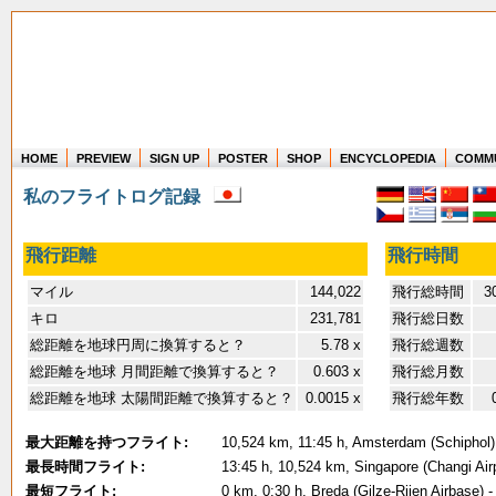
HOME
PREVIEW
SIGN UP
POSTER
SHOP
ENCYCLOPEDIA
COMM
Where in the world have you flown?
私のフライトログ記録
How long have you been in the air?
Create your own FlightMemory and see!
飛行距離
飛行時間
マイル
144,022
飛行総時間
30
キロ
231,781
飛行総日数
総距離を地球円周に換算すると？
5.78 x
飛行総週数
総距離を地球 月間距離で換算すると？
0.603 x
飛行総月数
総距離を地球 太陽間距離で換算すると？
0.0015 x
飛行総年数
最大距離を持つフライト:
10,524 km, 11:45 h, Amsterdam (Schiphol) 
最長時間フライト:
13:45 h, 10,524 km, Singapore (Changi Air
最短フライト:
0 km, 0:30 h, Breda (Gilze-Rijen Airbase) -