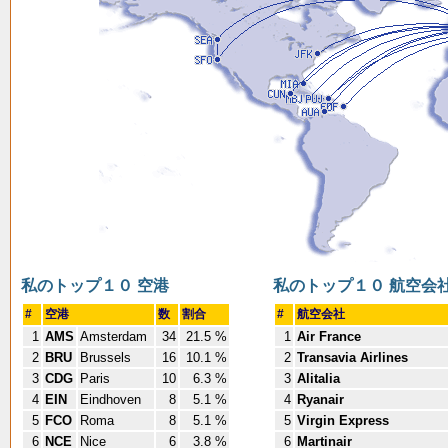
私のトップ１０ 空港
私のトップ１０ 航空会
#
空港
数
割合
#
航空会社
1
AMS
Amsterdam
34
21.5 %
1
Air France
2
BRU
Brussels
16
10.1 %
2
Transavia Airlines
3
CDG
Paris
10
6.3 %
3
Alitalia
4
EIN
Eindhoven
8
5.1 %
4
Ryanair
5
FCO
Roma
8
5.1 %
5
Virgin Express
6
NCE
Nice
6
3.8 %
6
Martinair