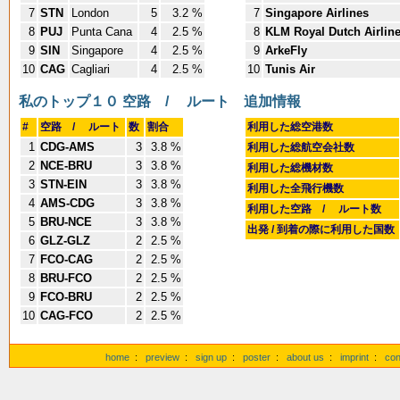
7
STN
London
5
3.2 %
7
Singapore Airlines
8
PUJ
Punta Cana
4
2.5 %
8
KLM Royal Dutch Airlin
9
SIN
Singapore
4
2.5 %
9
ArkeFly
10
CAG
Cagliari
4
2.5 %
10
Tunis Air
私のトップ１０ 空路 / ルート
追加情報
#
空路 / ルート
数
割合
利用した総空港数
1
CDG-AMS
3
3.8 %
利用した総航空会社数
2
NCE-BRU
3
3.8 %
利用した総機材数
3
STN-EIN
3
3.8 %
利用した全飛行機数
4
AMS-CDG
3
3.8 %
利用した空路 / ルート数
5
BRU-NCE
3
3.8 %
出発 / 到着の際に利用した国数
6
GLZ-GLZ
2
2.5 %
7
FCO-CAG
2
2.5 %
8
BRU-FCO
2
2.5 %
9
FCO-BRU
2
2.5 %
10
CAG-FCO
2
2.5 %
home
:
preview
:
sign up
:
poster
:
about us
:
imprint
:
con