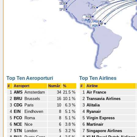
Top Ten Aeroporturi
Top Ten Airlines
#
Aeroport
Număr
%
#
Airline
1
AMS
Amsterdam
34
21.5 %
1
Air France
2
BRU
Brussels
16
10.1 %
2
Transavia Airlines
3
CDG
Paris
10
6.3 %
3
Alitalia
4
EIN
Eindhoven
8
5.1 %
4
Ryanair
5
FCO
Roma
8
5.1 %
5
Virgin Express
6
NCE
Nice
6
3.8 %
6
Martinair
7
STN
London
5
3.2 %
7
Singapore Airlines