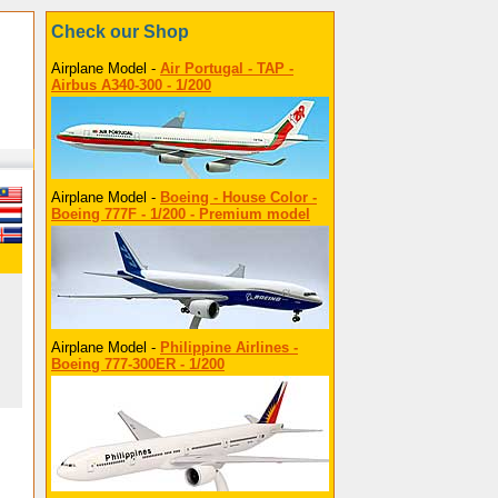
Check our Shop
Airplane Model -
Air Portugal - TAP -
Airbus A340-300 - 1/200
Airplane Model -
Boeing - House Color -
Boeing 777F - 1/200 - Premium model
Airplane Model -
Philippine Airlines -
Boeing 777-300ER - 1/200