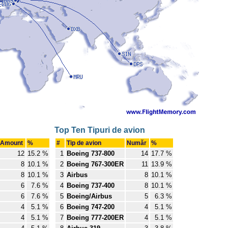
Top Ten Tipuri de avion
Amount
%
#
Tip de avion
Număr
%
12
15.2 %
1
Boeing 737-800
14
17.7 %
8
10.1 %
2
Boeing 767-300ER
11
13.9 %
8
10.1 %
3
Airbus
8
10.1 %
6
7.6 %
4
Boeing 737-400
8
10.1 %
6
7.6 %
5
Boeing/Airbus
5
6.3 %
4
5.1 %
6
Boeing 747-200
4
5.1 %
4
5.1 %
7
Boeing 777-200ER
4
5.1 %