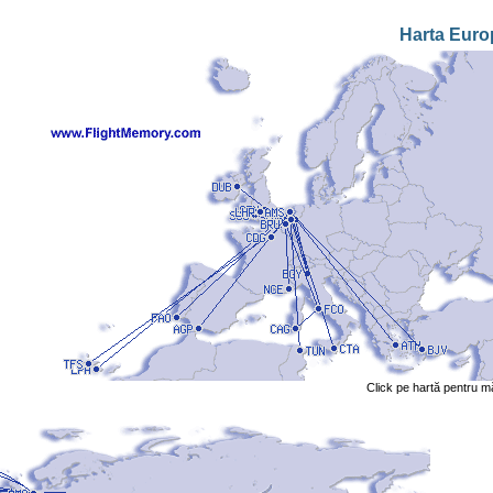
Harta Euro
Click pe hartă pentru m