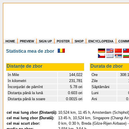
HOME
PREVIEW
SIGN UP
POSTER
SHOP
ENCYCLOPEDIA
COMM
Where in the world have you flown?
Statistica mea de zbor
How long have you been in the air?
Create your own FlightMemory and see!
Distanțe de zbor
Durata de zbor
în Mile
144,022
Ore
308:
în kilometri
231,781
Zile
Înconjurări de pămînt
5.78 ori
Săptămâni
Distanța până la lună
0.603 ori
Luni
Distanța până la soare
0.0015 ori
Ani
0
cel mai lung zbor (Distanță):
10,524 km, 11:45 h, Amsterdam (Schiphol) 
cel mai lung zbor (Durată):
13:45 h, 10,524 km, Singapore (Changi Air
cel mai scurt zbor:
0 km, 0:30 h, Breda (Gilze-Rijen Airbase) -
media pe zbor:
2,934 km, 3:54 h