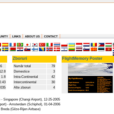
UNITY
LINKS
ABOUT US
CONTACT
Zboruri
FlightMemory Poster
16
Număr total
79
12.8
Domestice
3
1.8
Intra-Continental
42
0.43
Intercontinental
30
.035
Alte zboruri
4
- Singapore (Changi Airport), 12-25-2005
port) - Amsterdam (Schiphol), 01-04-2006
 Breda (Gilze-Rijen Airbase)