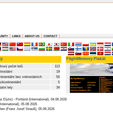
UNITY
LINKS
ABOUT US
CONTACT
ty
FlightMemory Plakát
kový počet letů
113
trostátní
19
tinentální bez vnitrostátních
55
ikontinentální
5
atní lety
34
s Elytis) - Portland (International), 04.08.2026
International), 05.08.2026
chen (Franz Josef Strauß), 05.08.2026