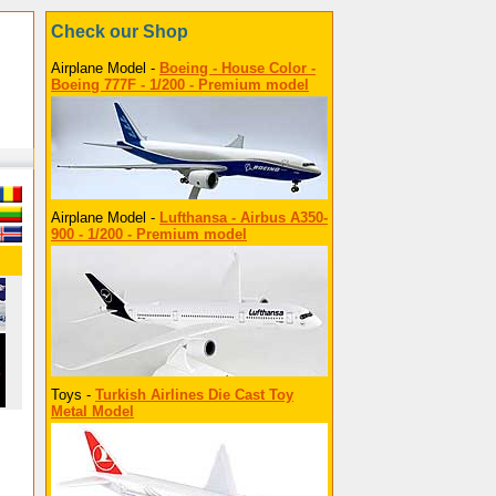
Check our Shop
Airplane Model -
Boeing - House Color -
Boeing 777F - 1/200 - Premium model
Airplane Model -
Lufthansa - Airbus A350-
900 - 1/200 - Premium model
Toys -
Turkish Airlines Die Cast Toy
Metal Model