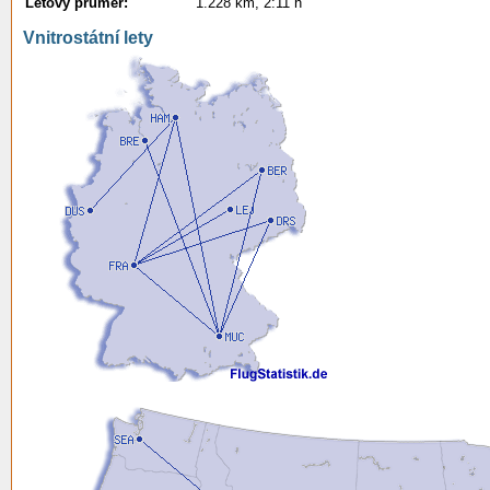
Letový průměr:
1.228 km, 2:11 h
Vnitrostátní lety