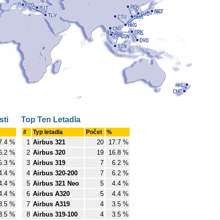
sti
Top Ten Letadla
#
Typ letadla
Počet
%
7.4 %
1
Airbus 321
20
17.7 %
6.2 %
2
Airbus 320
19
16.8 %
5.3 %
3
Airbus 319
7
6.2 %
4.4 %
4
Airbus 320-200
7
6.2 %
4.4 %
5
Airbus 321 Neo
5
4.4 %
4.4 %
6
Airbus A320
5
4.4 %
3.5 %
7
Airbus A319
4
3.5 %
3.5 %
8
Airbus 319-100
4
3.5 %