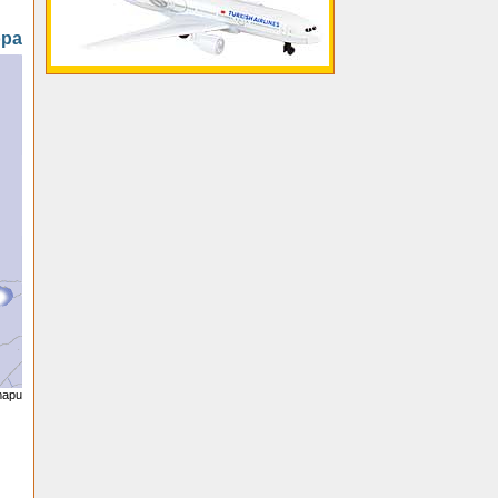
opa
 mapu