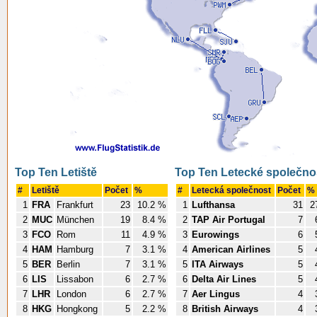
Top Ten Letiště
Top Ten Letecké společno
#
Letiště
Počet
%
#
Letecká společnost
Počet
%
1
FRA
Frankfurt
23
10.2 %
1
Lufthansa
31
2
2
MUC
München
19
8.4 %
2
TAP Air Portugal
7
3
FCO
Rom
11
4.9 %
3
Eurowings
6
4
HAM
Hamburg
7
3.1 %
4
American Airlines
5
5
BER
Berlin
7
3.1 %
5
ITA Airways
5
6
LIS
Lissabon
6
2.7 %
6
Delta Air Lines
5
7
LHR
London
6
2.7 %
7
Aer Lingus
4
8
HKG
Hongkong
5
2.2 %
8
British Airways
4