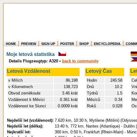
HOME
PREVIEW
SIGN UP
POSTER
SHOP
ENCYCLOPEDIA
COMM
Where in the world have you flown?
Moje letová statistika
How long have you been in the air?
Details Flugzeugtyp: A320
•
back to community
Create your own FlightMemory and see!
Letová Vzdálenost
Letový Čas
Le
v Mílích
86,198
Hodin
245:58
Cel
v Kilometrech
138,723
Dnů
10.2
Vni
Obvod zeměkoule
3.46 krát
Týdnů
1.5
Kon
Vzdálenost k Měsíci
0.361 krát
Měsíců
0.34
Mez
Vzdálenost ke Slunci
0.0009 krát
Roků
0.028
Ost
Nejdelší let (vzdálenost):
7.620 km, 10:30 h, Mytilene (Mitilini) (Odyssea
Nejdelší let (délka):
13:40 h, 772 km, Nantes (Atlantique) - Dublin (
Nejkratší let:
300 km, 0:50 h, Frankfurt (Rhein-Main) - Mün