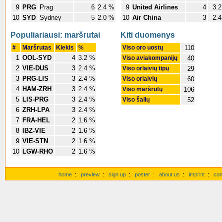
9
PRG
Prag
6
2.4 %
9
United Airlines
4
3.
10
SYD
Sydney
5
2.0 %
10
Air China
3
2.
Populiariausi: maršrutai
Kiti duomenys
#
Maršrutas
Kiekis
%
Viso oro uostų
110
1
OOL-SYD
4
3.2 %
Viso aviakompanijų
40
2
VIE-DUS
3
2.4 %
Viso orlaivių tipų
29
3
PRG-LIS
3
2.4 %
Viso orlaivių
60
4
HAM-ZRH
3
2.4 %
Viso maršrutų
106
5
LIS-PRG
3
2.4 %
Viso šalių
52
6
ZRH-LPA
3
2.4 %
7
FRA-HEL
2
1.6 %
8
IBZ-VIE
2
1.6 %
9
VIE-STN
2
1.6 %
10
LGW-RHO
2
1.6 %
home
:
preview
:
sign up
:
poster
:
about us
:
imprint
:
con