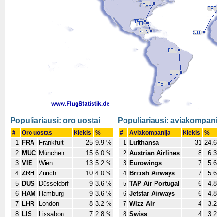
Populiariausi: oro uostai
Populiariausi: aviakompan
#
Oro uostas
Kiekis
%
#
Aviakompanija
Kiekis
%
1
FRA
Frankfurt
25
9.9 %
1
Lufthansa
31
24.
2
MUC
München
15
6.0 %
2
Austrian Airlines
8
6.
3
VIE
Wien
13
5.2 %
3
Eurowings
7
5.
4
ZRH
Zürich
10
4.0 %
4
British Airways
7
5.
5
DUS
Düsseldorf
9
3.6 %
5
TAP Air Portugal
6
4.
6
HAM
Hamburg
9
3.6 %
6
Jetstar Airways
6
4.
7
LHR
London
8
3.2 %
7
Wizz Air
4
3.
8
LIS
Lissabon
7
2.8 %
8
Swiss
4
3.