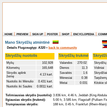
HOME
PREVIEW
SIGN UP
POSTER
SHOP
ENCYCLOPEDIA
COMM
Where in the world have you flown?
Mano Skrydžių atmintinė
How long have you been in the air?
Details Flugzeugtyp: A320
•
back to community
Create your own FlightMemory and see!
Skrydžių nuotolis
Skrydžių trukmė
Skrydži
Mylių
102,928
Valandos
270:02
Skrydžių
Kilometrų
165,648
Dienos
11.3
Vidiniai
Skrydis aplink
Savaitės
1.6
Skrydžiai
4.13 kart.
žemę
Mėnesiai
0.38
Tarpžemy
Nuotolis iki Mėnulio
0.431 kart.
Metai
0.031
Kitokie s
Nuotolis iki Saulės
0.0011 kart.
Tolimiausias skrydis (nuotolis):
3.836 km, 4:46 h, Jeddah (King Abdulaz
Ilgiausias skrydis (trukmė):
5:00 h, 3.585 km, Flagstaff (Pulliam Fi
Trumpiausias skrydis:
188 km, 0:45 h, Frankfurt (Rhein-Main) 