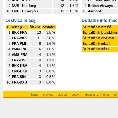
8
KBV
Krabi
14
1.9 %
8
Emirates Airlines
9
NUE
Nürnberg
12
1.6 %
9
British Airways
10
CNX
Chiang Mai
11
1.5 %
10
Aeroflot
Lestvica relacij
Dodatne informaci
#
relacije
število
odstotki
Št. različnih letališč
1
BKK-FRA
13
3.5 %
Št. različnih letalskih d
2
FRA-BKK
11
3.0 %
Št. različnih vrst letal
3
FRA-PMI
6
1.6 %
Št. različnih relacij
4
PMI-FRA
6
1.6 %
Št. različnih držav
5
AMS-FRA
4
1.1 %
6
FRA-LIS
4
1.1 %
7
BKK-KBV
4
1.1 %
8
CNX-BKK
3
0.8 %
9
FRA-SIN
3
0.8 %
10
FRA-DXB
3
0.8 %
home
:
preview
:
sign up
:
poster
:
about us
:
imprint
:
con