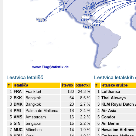
Lestvica letališč
Lestvica letalskih
#
letališča
število
odstotki
#
letalske družbe
1
FRA
Frankfurt
180
24.3 %
1
Lufthansa
2
BKK
Bangkok
64
8.6 %
2
Thai Airways
3
DMK
Bangkok
20
2.7 %
3
KLM Royal Dutch A
4
PMI
Palma de Mallorca
18
2.4 %
4
Air Asia
5
AMS
Amsterdam
16
2.2 %
5
Condor
6
SIN
Singapur
16
2.2 %
6
Air Berlin
7
MUC
München
14
1.9 %
7
Hawaiian Airlines