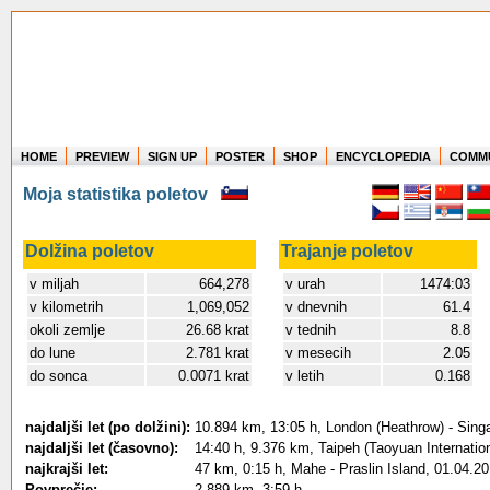
HOME
PREVIEW
SIGN UP
POSTER
SHOP
ENCYCLOPEDIA
COMM
Where in the world have you flown?
Moja statistika poletov
How long have you been in the air?
Create your own FlightMemory and see!
Dolžina poletov
Trajanje poletov
v miljah
664,278
v urah
1474:03
v kilometrih
1,069,052
v dnevnih
61.4
okoli zemlje
26.68 krat
v tednih
8.8
do lune
2.781 krat
v mesecih
2.05
do sonca
0.0071 krat
v letih
0.168
najdaljši let (po dolžini):
10.894 km, 13:05 h, London (Heathrow) - Sing
najdaljši let (časovno):
14:40 h, 9.376 km, Taipeh (Taoyuan Internation
najkrajši let:
47 km, 0:15 h, Mahe - Praslin Island, 01.04.2
Povprečje:
2.889 km, 3:59 h