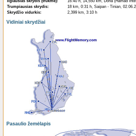
Ilgiausias skrydis (trukmė):
16:40 h, 14,550 km, Doha (Hamad Intern
Trumpiausias skrydis:
18 km, 0:31 h, Saipan - Tinian, 02.06.
Skrydžio vidurkis:
2,399 km, 3:10 h
Vidiniai skrydžiai
Pasaulio žemėlapis