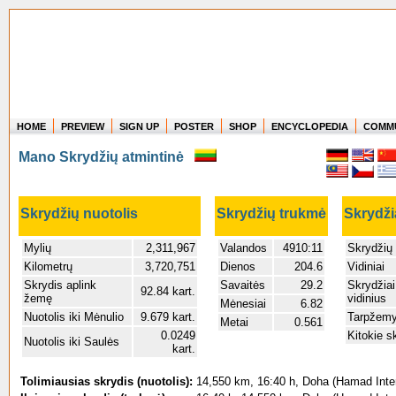
HOME
PREVIEW
SIGN UP
POSTER
SHOP
ENCYCLOPEDIA
COMM
Where in the world have you flown?
Mano Skrydžių atmintinė
How long have you been in the air?
Create your own FlightMemory and see!
Skrydžių nuotolis
Skrydžių trukmė
Skrydži
Mylių
2,311,967
Valandos
4910:11
Skrydžių 
Kilometrų
3,720,751
Dienos
204.6
Vidiniai
Skrydis aplink
Savaitės
29.2
Skrydžiai
92.84 kart.
žemę
vidinius
Mėnesiai
6.82
Nuotolis iki Mėnulio
9.679 kart.
Tarpžemy
Metai
0.561
0.0249
Kitokie s
Nuotolis iki Saulės
kart.
Tolimiausias skrydis (nuotolis):
14,550 km, 16:40 h, Doha (Hamad Intern