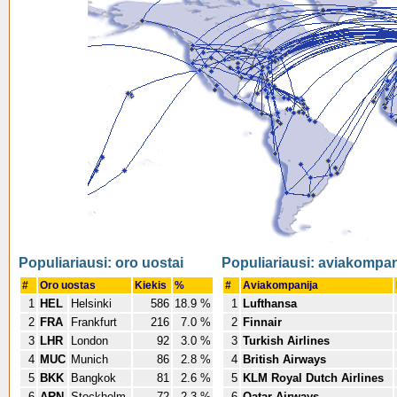
Populiariausi: oro uostai
Populiariausi: aviakompan
#
Oro uostas
Kiekis
%
#
Aviakompanija
1
HEL
Helsinki
586
18.9 %
1
Lufthansa
2
FRA
Frankfurt
216
7.0 %
2
Finnair
3
LHR
London
92
3.0 %
3
Turkish Airlines
4
MUC
Munich
86
2.8 %
4
British Airways
5
BKK
Bangkok
81
2.6 %
5
KLM Royal Dutch Airlines
6
ARN
Stockholm
72
2.3 %
6
Qatar Airways