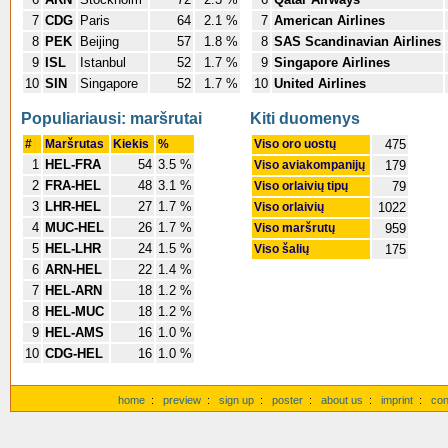
7
CDG
Paris
64
2.1 %
7
American Airlines
8
PEK
Beijing
57
1.8 %
8
SAS Scandinavian Airlines
9
ISL
Istanbul
52
1.7 %
9
Singapore Airlines
10
SIN
Singapore
52
1.7 %
10
United Airlines
Populiariausi: maršrutai
Kiti duomenys
#
Maršrutas
Kiekis
%
Viso oro uostų
475
1
HEL-FRA
54
3.5 %
Viso aviakompanijų
179
2
FRA-HEL
48
3.1 %
Viso orlaivių tipų
79
3
LHR-HEL
27
1.7 %
Viso orlaivių
1022
4
MUC-HEL
26
1.7 %
Viso maršrutų
959
5
HEL-LHR
24
1.5 %
Viso šalių
175
6
ARN-HEL
22
1.4 %
7
HEL-ARN
18
1.2 %
8
HEL-MUC
18
1.2 %
9
HEL-AMS
16
1.0 %
10
CDG-HEL
16
1.0 %
home
:
preview
:
sign up
:
poster
:
about us
:
imprint
:
con