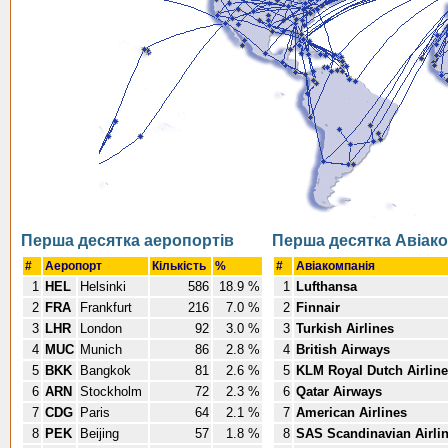
Перша десятка аеропортів
Перша десятка Авіако
#
Аеропорт
Кількість
%
#
Авіакомпанія
1
HEL
Helsinki
586
18.9 %
1
Lufthansa
2
FRA
Frankfurt
216
7.0 %
2
Finnair
3
LHR
London
92
3.0 %
3
Turkish Airlines
4
MUC
Munich
86
2.8 %
4
British Airways
5
BKK
Bangkok
81
2.6 %
5
KLM Royal Dutch Airlin
6
ARN
Stockholm
72
2.3 %
6
Qatar Airways
7
CDG
Paris
64
2.1 %
7
American Airlines
8
PEK
Beijing
57
1.8 %
8
SAS Scandinavian Airli