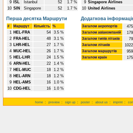
9
ISL
Istanbul
52
1.7 %
9
Singapore Airlines
10
SIN
Singapore
52
1.7 %
10
United Airlines
Перша десятка Маршрути
Додаткова інформаці
#
Маршрут
Кількість
%
Загалом аеропортів
475
1
HEL-FRA
54
3.5 %
Загалом авіакомпаній
179
2
FRA-HEL
48
3.1 %
Загалом типів літаків
79
3
LHR-HEL
27
1.7 %
Загалом літаків
1022
4
MUC-HEL
26
1.7 %
Загалом маршрутів
959
5
HEL-LHR
24
1.5 %
Загалом країн
175
6
ARN-HEL
22
1.4 %
7
HEL-MUC
18
1.2 %
8
HEL-ARN
18
1.2 %
9
HEL-AMS
16
1.0 %
10
CDG-HEL
16
1.0 %
home
:
preview
:
sign up
:
poster
:
about us
:
imprint
:
con