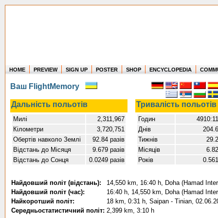
HOME
PREVIEW
SIGN UP
POSTER
SHOP
ENCYCLOPEDIA
COMM
Where in the world have you flown?
Ваш FlightMemory
How long have you been in the air?
Create your own FlightMemory and see!
Дальність польотів
Тривалість польотів
Милі
2,311,967
Годин
4910:1
Кілометри
3,720,751
Днів
204.
Обертів навколо Землі
92.84 разів
Тижнів
29.
Відстань до Місяця
9.679 разів
Місяців
6.8
Відстань до Сонця
0.0249 разів
Років
0.56
Найдовший політ (відстань):
14,550 km, 16:40 h, Doha (Hamad Interna
Найдовший політ (час):
16:40 h, 14,550 km, Doha (Hamad Interna
Найкоротший політ:
18 km, 0:31 h, Saipan - Tinian, 02.06.
Середньостатистичний політ:
2,399 km, 3:10 h