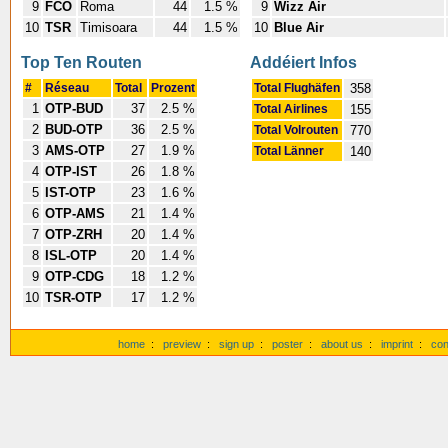
9
FCO
Roma
44
1.5 %
9
Wizz Air
10
TSR
Timisoara
44
1.5 %
10
Blue Air
Top Ten Routen
Addéiert Infos
#
Réseau
Total
Prozent
Total Flughäfen
358
1
OTP-BUD
37
2.5 %
Total Airlines
155
2
BUD-OTP
36
2.5 %
Total Volrouten
770
3
AMS-OTP
27
1.9 %
Total Länner
140
4
OTP-IST
26
1.8 %
5
IST-OTP
23
1.6 %
6
OTP-AMS
21
1.4 %
7
OTP-ZRH
20
1.4 %
8
ISL-OTP
20
1.4 %
9
OTP-CDG
18
1.2 %
10
TSR-OTP
17
1.2 %
home
:
preview
:
sign up
:
poster
:
about us
:
imprint
:
con