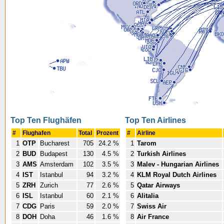
Top Ten Flughäfen
Top Ten Airlines
#
Flughafen
Total
Prozent
#
Airline
1
OTP
Bucharest
705
24.2 %
1
Tarom
2
BUD
Budapest
130
4.5 %
2
Turkish Airlines
3
AMS
Amsterdam
102
3.5 %
3
Malev - Hungarian Airlines
4
IST
Istanbul
94
3.2 %
4
KLM Royal Dutch Airlines
5
ZRH
Zurich
77
2.6 %
5
Qatar Airways
6
ISL
Istanbul
60
2.1 %
6
Alitalia
7
CDG
Paris
59
2.0 %
7
Swiss Air
8
DOH
Doha
46
1.6 %
8
Air France