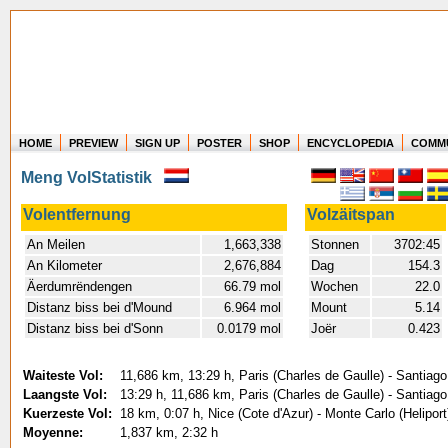
HOME
PREVIEW
SIGN UP
POSTER
SHOP
ENCYCLOPEDIA
COMM
Where in the world have you flown?
Meng VolStatistik
How long have you been in the air?
Create your own FlightMemory and see!
Volentfernung
Volzäitspan
An Meilen
1,663,338
Stonnen
3702:45
An Kilometer
2,676,884
Dag
154.3
Äerdumrëndengen
66.79 mol
Wochen
22.0
Distanz biss bei d'Mound
6.964 mol
Mount
5.14
Distanz biss bei d'Sonn
0.0179 mol
Joër
0.423
Waiteste Vol:
11,686 km, 13:29 h, Paris (Charles de Gaulle) - Santiago
Laangste Vol:
13:29 h, 11,686 km, Paris (Charles de Gaulle) - Santiago
Kuerzeste Vol:
18 km, 0:07 h, Nice (Cote d'Azur) - Monte Carlo (Helipor
Moyenne:
1,837 km, 2:32 h