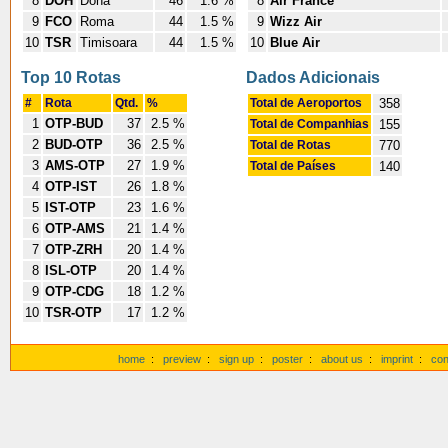
8
DOH
Doha
46
1.6 %
8
Air France
9
FCO
Roma
44
1.5 %
9
Wizz Air
10
TSR
Timisoara
44
1.5 %
10
Blue Air
Top 10 Rotas
Dados Adicionais
#
Rota
Qtd.
%
Total de Aeroportos
358
1
OTP-BUD
37
2.5 %
Total de Companhias
155
2
BUD-OTP
36
2.5 %
Total de Rotas
770
3
AMS-OTP
27
1.9 %
Total de Países
140
4
OTP-IST
26
1.8 %
5
IST-OTP
23
1.6 %
6
OTP-AMS
21
1.4 %
7
OTP-ZRH
20
1.4 %
8
ISL-OTP
20
1.4 %
9
OTP-CDG
18
1.2 %
10
TSR-OTP
17
1.2 %
home
:
preview
:
sign up
:
poster
:
about us
:
imprint
:
con