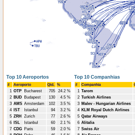
Top 10 Aeroportos
Top 10 Companhias
#
Aeroporto
Qtd.
%
#
Companhia
1
OTP
Bucharest
705
24.2 %
1
Tarom
2
BUD
Budapest
130
4.5 %
2
Turkish Airlines
3
AMS
Amsterdam
102
3.5 %
3
Malev - Hungarian Airlines
4
IST
Istanbul
94
3.2 %
4
KLM Royal Dutch Airlines
5
ZRH
Zurich
77
2.6 %
5
Qatar Airways
6
ISL
Istanbul
60
2.1 %
6
Alitalia
7
CDG
Paris
59
2.0 %
7
Swiss Air