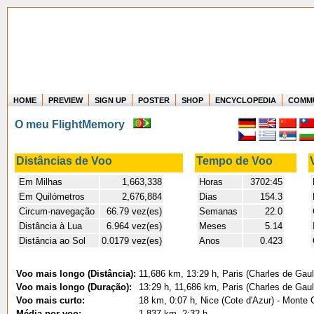
HOME
PREVIEW
SIGN UP
POSTER
SHOP
ENCYCLOPEDIA
COMM
Where in the world have you flown?
O meu FlightMemory
How long have you been in the air?
Create your own FlightMemory and see!
Distâncias de Voo
Tempo de Voo
Em Milhas
1,663,338
Horas
3702:45
Em Quilómetros
2,676,884
Dias
154.3
Circum-navegação
66.79 vez(es)
Semanas
22.0
Distância à Lua
6.964 vez(es)
Meses
5.14
Distância ao Sol
0.0179 vez(es)
Anos
0.423
Voo mais longo (Distância):
11,686 km, 13:29 h, Paris (Charles de Gaul
Voo mais longo (Duração):
13:29 h, 11,686 km, Paris (Charles de Gaul
Voo mais curto:
18 km, 0:07 h, Nice (Cote d'Azur) - Monte C
Média por voo:
1,837 km, 2:32 h