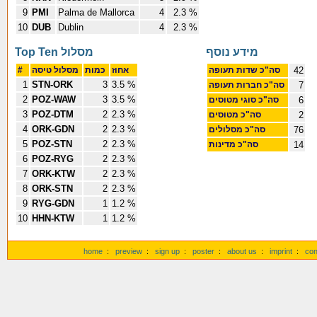
9
PMI
Palma de Mallorca
4
2.3 %
10
DUB
Dublin
4
2.3 %
מידע נוסף
Top Ten מסלול
#
מסלול טיסה
כמות
אחוז
סה"כ שדות תעופה
42
1
STN-ORK
3
3.5 %
סה"כ חברות תעופה
7
2
POZ-WAW
3
3.5 %
סה"כ סוגי מטוסים
6
3
POZ-DTM
2
2.3 %
סה"כ מטוסים
2
4
ORK-GDN
2
2.3 %
סה"כ מסלולים
76
5
POZ-STN
2
2.3 %
סה"כ מדינות
14
6
POZ-RYG
2
2.3 %
7
ORK-KTW
2
2.3 %
8
ORK-STN
2
2.3 %
9
RYG-GDN
1
1.2 %
10
HHN-KTW
1
1.2 %
home
:
preview
:
sign up
:
poster
:
about us
:
imprint
:
con