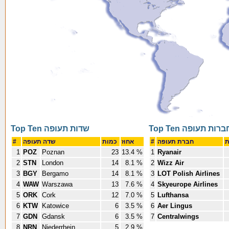
Top Ten ברות תעופה
Top Ten שדות תעופה
#
שדה תעופה
כמות
אחוז
#
חברת תעופה
1
POZ
Poznan
23
13.4 %
1
Ryanair
2
STN
London
14
8.1 %
2
Wizz Air
3
BGY
Bergamo
14
8.1 %
3
LOT Polish Airlines
4
WAW
Warszawa
13
7.6 %
4
Skyeurope Airlines
5
ORK
Cork
12
7.0 %
5
Lufthansa
6
KTW
Katowice
6
3.5 %
6
Aer Lingus
7
GDN
Gdansk
6
3.5 %
7
Centralwings
8
NRN
Niederrhein
5
2.9 %