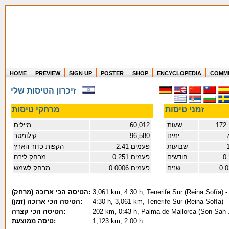
HOME
PREVIEW
SIGN UP
POSTER
SHOP
ENCYCLOPEDIA
COMM
Where in the world have you flown?
זיכרון הטיסות שלי
How long have you been in the air?
Create your own FlightMemory and see!
זמני טיסות
מרחקי טיסות
מיילים
60,012
שעות
172:
קילומטר
96,580
ימים
שבועות
2.41 פעמים
הקפות כדור הארץ
מרחק לירח
0.251 פעמים
חודשים
0
מרחק לשמש
0.0006 פעמים
שנים
0.
(הטיסה הכי ארוכה (מרחק:
3,061 km, 4:30 h, Tenerife Sur (Reina Sofía) 
(הטיסה הכי ארוכה (זמן:
4:30 h, 3,061 km, Tenerife Sur (Reina Sofía) 
הטיסה הכי קצרה:
202 km, 0:43 h, Palma de Mallorca (Son San Ju
טיסה ממוצעת:
1,123 km, 2:00 h