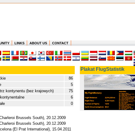
UNITY
LINKS
ABOUT US
CONTACT
Plakat FlugStatistik
kie
86
e
5
rz kontynentu (bez krajowych)
75
kontynentalne
6
ałe
0
(Charleroi Brussels South), 20.12.2009
(Charleroi Brussels South), 20.12.2009
elona (El Prat International), 15.04.2011