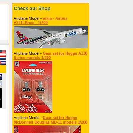
Check our Shop
Airplane Model -
arkia - Airbus
A321LRneo - 1/200
Airplane Model -
Gear set for Hogan A330
Series models 1/200
Airplane Model -
Gear set for Hogan
McDonnell Douglas MD-11 models 1/200