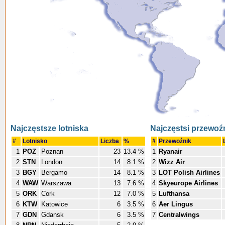
Najczęstsze lotniska
Najczęstsi przewoź
#
Lotnisko
Liczba
%
#
Przewoźnik
1
POZ
Poznan
23
13.4 %
1
Ryanair
2
STN
London
14
8.1 %
2
Wizz Air
3
BGY
Bergamo
14
8.1 %
3
LOT Polish Airlines
4
WAW
Warszawa
13
7.6 %
4
Skyeurope Airlines
5
ORK
Cork
12
7.0 %
5
Lufthansa
6
KTW
Katowice
6
3.5 %
6
Aer Lingus
7
GDN
Gdansk
6
3.5 %
7
Centralwings