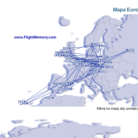
Mapa Eur
Kliknij na mapę aby powięk