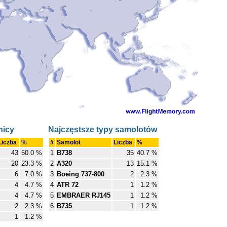
nicy
Najczęstsze typy samolotów
Liczba
%
#
Samolot
Liczba
%
43
50.0 %
1
B738
35
40.7 %
20
23.3 %
2
A320
13
15.1 %
6
7.0 %
3
Boeing 737-800
2
2.3 %
4
4.7 %
4
ATR 72
1
1.2 %
4
4.7 %
5
EMBRAER RJ145
1
1.2 %
2
2.3 %
6
B735
1
1.2 %
1
1.2 %