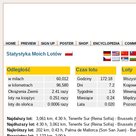
HOME
PREVIEW
SIGN UP
POSTER
SHOP
ENCYCLOPEDIA
COMM
Where in the world have you flown?
Statystyka Moich Lotów
How long have you been in the air?
Create your own FlightMemory and see!
Odległość
Czas lotu
Loty
w milach
60,012
Godziny
172:18
Wszyst
w kilometrach
96,580
Dni
7.2
Krajow
Okrążenia Ziemii
2.41 razy
Tygodnie
1.0
Wewnąt
loty na księżyc
0.251 razy
Miesiące
0.24
Między
loty do słońca
0.0006 razy
Lata
0.020
Pozost
Najdalszy lot:
3,061 km, 4:30 h, Tenerife Sur (Reina Sofía) - Brussels 
Najdłuższy lot:
4:30 h, 3,061 km, Tenerife Sur (Reina Sofía) - Brussels 
Najkrótszy lot:
202 km, 0:43 h, Palma de Mallorca (Son San Juan) - Barc
Przeciętny lot:
1,123 km, 2:00 h