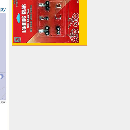
opy
szyć