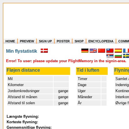
HOME
PREVIEW
SIGN UP
POSTER
SHOP
ENCYCLOPEDIA
COMM
Where in the world have you flown?
Min flystatistik
How long have you been in the air?
Create your own FlightMemory and see!
Error! To user: please update your FlightMemory in the signin-area.
Fløjen distance
Tid i luften
Flynin
Mil
Timer
Samlet a
Kilometer
Dage
Indenri
Jordomkredsninger
gange
Uger
Kontine
Afstand til månen
gange
Måneder
Interkon
Afstand til solen
gange
År
Øvrige f
Længste flyvning:
Korteste flyvning:
Gennemsnitlige flyvning: