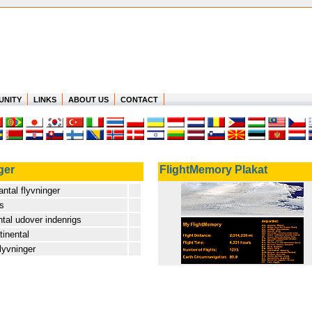
UNITY
LINKS
ABOUT US
CONTACT
ger
FlightMemory Plakat
ntal flyvninger
gs
ntal udover indenrigs
tinental
lyvninger