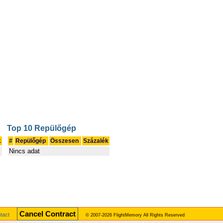
Top 10 Repülőgép
k
#
Repülőgép
Összesen
Százalék
Nincs adat
Cancel Contract
tact
© 2007-2026 FlightMemory All Rights Reserved