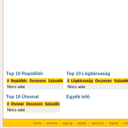
Top 10 Repülőtér
Top 10 Légitársaság
#
Repülőtér
Összesen
Százalék
#
Légitársaság
Összesen
Százalé
Nincs adat
Nincs adat
Top 10 Útvonal
Egyéb infó
#
Útvonal
Összesen
Százalék
Nincs adat
home
:
preview
:
sign up
:
poster
:
about us
:
imprint
:
con