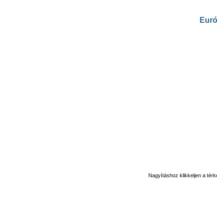
Eur
Nagyításhoz klikkeljen a tér