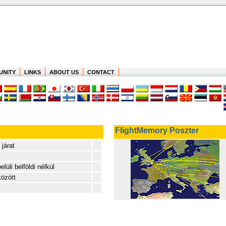
UNITY
LINKS
ABOUT US
CONTACT
FlightMemory Poszter
 járat
lüli belföldi nélkül
özött