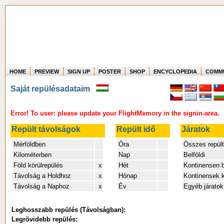
HOME
PREVIEW
SIGN UP
POSTER
SHOP
ENCYCLOPEDIA
COMM
Where in the world have you flown?
Saját repülésadataim
How long have you been in the air?
Create your own FlightMemory and see!
Error! To user: please update your FlightMemory in the signin-area.
Repült távolságok
Repült idő
Járatok
Mérföldben
Óra
Összes repült
Kilométerben
Nap
Belföldi
Föld körülrepülés
x
Hét
Kontinensen be
Távolság a Holdhoz
x
Hónap
Kontinensek k
Távolság a Naphoz
x
Év
Egyéb járatok
Leghosszabb repülés (Távolságban):
Legrövidebb repülés: