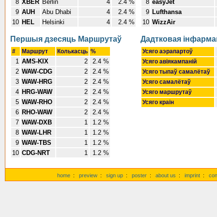
8
XBER
Berlin
4
2.4 %
8
easyJet
9
AUH
Abu Dhabi
4
2.4 %
9
Lufthansa
10
HEL
Helsinki
4
2.4 %
10
WizzAir
Першыя дзесяць Маршрутаў
Дадтковая інфарм
#
Маршрут
Колькасць
%
Усяго аэрапартоў
1
AMS-KIX
2
2.4 %
Усяго авіякампаній
2
WAW-CDG
2
2.4 %
Усяго тыпаў самалётаў
3
WAW-HRG
2
2.4 %
Усяго самалётаў
4
HRG-WAW
2
2.4 %
Усяго маршрутаў
5
WAW-RHO
2
2.4 %
Усяго краін
6
RHO-WAW
2
2.4 %
7
WAW-DXB
1
1.2 %
8
WAW-LHR
1
1.2 %
9
WAW-TBS
1
1.2 %
10
CDG-NRT
1
1.2 %
home
:
preview
:
sign up
:
poster
:
about us
:
imprint
:
con