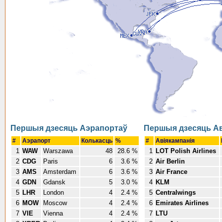
Першыя дзесяць Аэрапортаў
Першыя дзесяць Ав
#
Аэрапорт
Колькасць
%
#
Авіякампанія
1
WAW
Warszawa
48
28.6 %
1
LOT Polish Airlines
2
CDG
Paris
6
3.6 %
2
Air Berlin
3
AMS
Amsterdam
6
3.6 %
3
Air France
4
GDN
Gdansk
5
3.0 %
4
KLM
5
LHR
London
4
2.4 %
5
Centralwings
6
MOW
Moscow
4
2.4 %
6
Emirates Airlines
7
VIE
Vienna
4
2.4 %
7
LTU