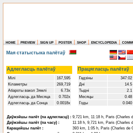
HOME
PREVIEW
SIGN UP
POSTER
SHOP
ENCYCLOPEDIA
COMM
Where in the world have you flown?
Мая статыстыка палётаў
How long have you been in the air?
Create your own FlightMemory and see!
Адлегласць палётаў
Працягласць палётаў
Мілі
167,595
Гадзіны
347:02
Кіламетры
269,719
Дні
14.5
Абароты вакол Зямлі
6.73x
Тыдні
2.1
Адлегласць да Месяца
0.702x
Месяцы
0.48
Адлегласць да Сонца
0.0018x
Годы
0.040
Даўжэйшы палёт (па адлегласці) :
9,721 km, 11:18 h, Paris (Charles d
Даўжэйшы палёт (па часу) :
11:18 h, 9,721 km, Paris (Charles d
Карацейшы палёт :
393 km, 1:05 h, Paris (Charles de G