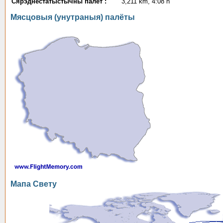
Сярэднестатыстычны палёт :
3,211 km, 4:08 h
Мясцовыя (унутраныя) палёты
Мапа Свету