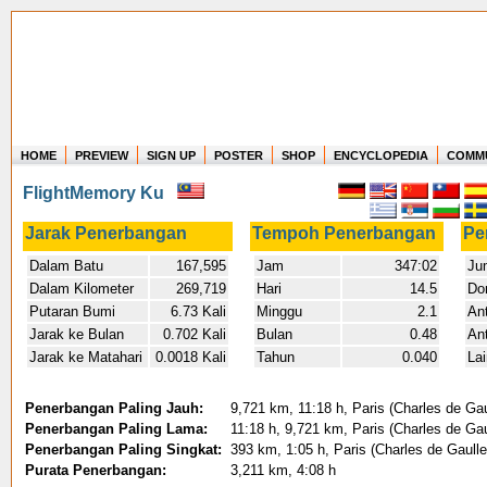
HOME
PREVIEW
SIGN UP
POSTER
SHOP
ENCYCLOPEDIA
COMM
Where in the world have you flown?
FlightMemory Ku
How long have you been in the air?
Create your own FlightMemory and see!
Jarak Penerbangan
Tempoh Penerbangan
Pe
Dalam Batu
167,595
Jam
347:02
Ju
Dalam Kilometer
269,719
Hari
14.5
Do
Putaran Bumi
6.73 Kali
Minggu
2.1
An
Jarak ke Bulan
0.702 Kali
Bulan
0.48
An
Jarak ke Matahari
0.0018 Kali
Tahun
0.040
La
Penerbangan Paling Jauh:
9,721 km, 11:18 h, Paris (Charles de Gau
Penerbangan Paling Lama:
11:18 h, 9,721 km, Paris (Charles de Gau
Penerbangan Paling Singkat:
393 km, 1:05 h, Paris (Charles de Gaulle)
Purata Penerbangan:
3,211 km, 4:08 h