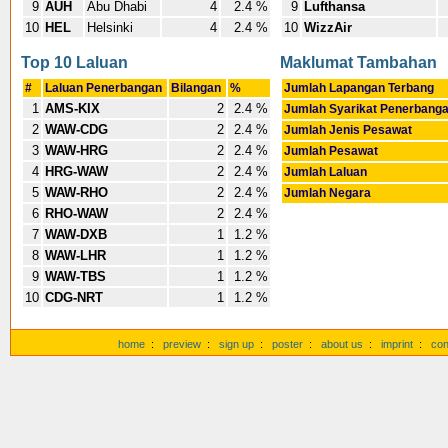
9
AUH
Abu Dhabi
4
2.4 %
9
Lufthansa
10
HEL
Helsinki
4
2.4 %
10
WizzAir
Top 10 Laluan
Maklumat Tambahan
#
Laluan Penerbangan
Bilangan
%
Jumlah Lapangan Terbang
1
AMS-KIX
2
2.4 %
Jumlah Syarikat Penerbang
2
WAW-CDG
2
2.4 %
Jumlah Jenis Pesawat
3
WAW-HRG
2
2.4 %
Jumlah Pesawat
4
HRG-WAW
2
2.4 %
Jumlah Laluan
5
WAW-RHO
2
2.4 %
Jumlah Negara
6
RHO-WAW
2
2.4 %
7
WAW-DXB
1
1.2 %
8
WAW-LHR
1
1.2 %
9
WAW-TBS
1
1.2 %
10
CDG-NRT
1
1.2 %
home
:
preview
:
sign up
:
poster
:
about us
:
imprint
:
con