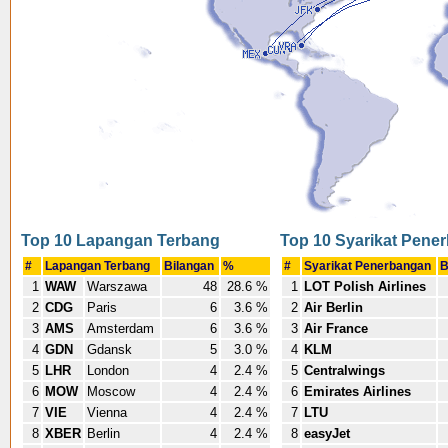
Top 10 Lapangan Terbang
Top 10 Syarikat Pene
#
Lapangan Terbang
Bilangan
%
#
Syarikat Penerbangan
B
1
WAW
Warszawa
48
28.6 %
1
LOT Polish Airlines
2
CDG
Paris
6
3.6 %
2
Air Berlin
3
AMS
Amsterdam
6
3.6 %
3
Air France
4
GDN
Gdansk
5
3.0 %
4
KLM
5
LHR
London
4
2.4 %
5
Centralwings
6
MOW
Moscow
4
2.4 %
6
Emirates Airlines
7
VIE
Vienna
4
2.4 %
7
LTU
8
XBER
Berlin
4
2.4 %
8
easyJet