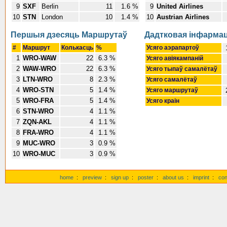
9
SXF
Berlin
11
1.6 %
9
United Airlines
10
STN
London
10
1.4 %
10
Austrian Airlines
Першыя дзесяць Маршрутаў
Дадтковая інфарма
#
Маршрут
Колькасць
%
Усяго аэрапартоў
1
WRO-WAW
22
6.3 %
Усяго авіякампаній
2
WAW-WRO
22
6.3 %
Усяго тыпаў самалётаў
3
LTN-WRO
8
2.3 %
Усяго самалётаў
4
WRO-STN
5
1.4 %
Усяго маршрутаў
5
WRO-FRA
5
1.4 %
Усяго краін
6
STN-WRO
4
1.1 %
7
ZQN-AKL
4
1.1 %
8
FRA-WRO
4
1.1 %
9
MUC-WRO
3
0.9 %
10
WRO-MUC
3
0.9 %
home
:
preview
:
sign up
:
poster
:
about us
:
imprint
:
con