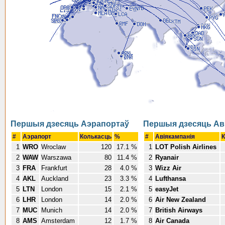
Першыя дзесяць Аэрапортаў
Першыя дзесяць Ав
#
Аэрапорт
Колькасць
%
#
Авіякампанія
К
1
WRO
Wroclaw
120
17.1 %
1
LOT Polish Airlines
2
WAW
Warszawa
80
11.4 %
2
Ryanair
3
FRA
Frankfurt
28
4.0 %
3
Wizz Air
4
AKL
Auckland
23
3.3 %
4
Lufthansa
5
LTN
London
15
2.1 %
5
easyJet
6
LHR
London
14
2.0 %
6
Air New Zealand
7
MUC
Munich
14
2.0 %
7
British Airways
8
AMS
Amsterdam
12
1.7 %
8
Air Canada