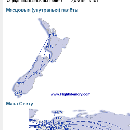
Сярэднестатыстычны палёт :
2,078 km, 3:10 h
Мясцовыя (унутраныя) палёты
Мапа Свету