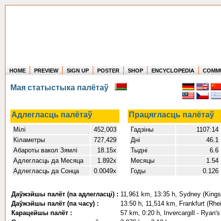
HOME
PREVIEW
SIGN UP
POSTER
SHOP
ENCYCLOPEDIA
COMM
Where in the world have you flown?
Мая статыстыка палётаў
How long have you been in the air?
Create your own FlightMemory and see!
Адлегласць палётаў
Працягласць палётаў
Мілі
452,003
Гадзіны
1107:14
Кіламетры
727,429
Дні
46.1
Абароты вакол Зямлі
18.15x
Тыдні
6.6
Адлегласць да Месяца
1.892x
Месяцы
1.54
Адлегласць да Сонца
0.0049x
Годы
0.126
Даўжэйшы палёт (па адлегласці) :
11,961 km, 13:35 h, Sydney (Kingsf
Даўжэйшы палёт (па часу) :
13:50 h, 11,514 km, Frankfurt (Rhei
Карацейшы палёт :
57 km, 0:20 h, Invercargill - Ryan'