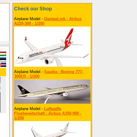
Check our Shop
Airplane Model -
QantasLink - Airbus
A220-300 - 1/200
Airplane Model -
Saudia - Boeing 777-
300ER - 1/200
Airplane Model -
Luftwaffe
Flugbereitschaft - Airbus A350-900 -
1/200