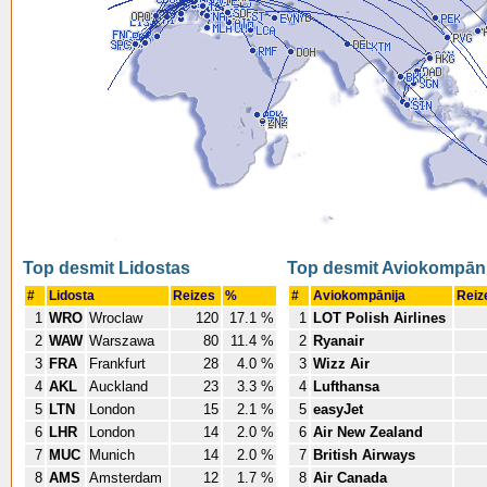
Top desmit Lidostas
Top desmit Aviokompāni
#
Lidosta
Reizes
%
#
Aviokompānija
Reiz
1
WRO
Wroclaw
120
17.1 %
1
LOT Polish Airlines
2
WAW
Warszawa
80
11.4 %
2
Ryanair
3
FRA
Frankfurt
28
4.0 %
3
Wizz Air
4
AKL
Auckland
23
3.3 %
4
Lufthansa
5
LTN
London
15
2.1 %
5
easyJet
6
LHR
London
14
2.0 %
6
Air New Zealand
7
MUC
Munich
14
2.0 %
7
British Airways
8
AMS
Amsterdam
12
1.7 %
8
Air Canada