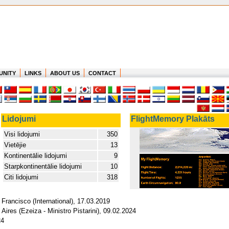
UNITY
LINKS
ABOUT US
CONTACT
Lidojumi
FlightMemory Plakāts
Visi lidojumi
350
Vietējie
13
Kontinentālie lidojumi
9
Starpkontinentālie lidojumi
10
Citi lidojumi
318
Francisco (International), 17.03.2019
Aires (Ezeiza - Ministro Pistarini), 09.02.2024
24