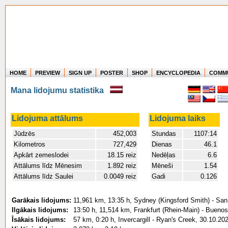
HOME
PREVIEW
SIGN UP
POSTER
SHOP
ENCYCLOPEDIA
COMM
Where in the world have you flown?
Mana lidojumu statistika
How long have you been in the air?
Create your own FlightMemory and see!
Lidojuma attālums
Lidojuma laiks
Jūdzēs
452,003
Stundas
1107:14
Kilometros
727,429
Dienas
46.1
Apkārt zemeslodei
18.15 reiz
Nedēļas
6.6
Attālums līdz Mēnesim
1.892 reiz
Mēneši
1.54
Attālums līdz Saulei
0.0049 reiz
Gadi
0.126
Garākais lidojums:
11,961 km, 13:35 h, Sydney (Kingsford Smith) - San 
Ilgākais lidojums:
13:50 h, 11,514 km, Frankfurt (Rhein-Main) - Buenos 
Īsākais lidojums:
57 km, 0:20 h, Invercargill - Ryan's Creek, 30.10.20