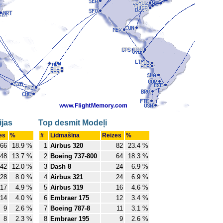
jas
Top desmit Modeļi
es
%
#
Lidmašīna
Reizes
%
66
18.9 %
1
Airbus 320
82
23.4 %
48
13.7 %
2
Boeing 737-800
64
18.3 %
42
12.0 %
3
Dash 8
24
6.9 %
28
8.0 %
4
Airbus 321
24
6.9 %
17
4.9 %
5
Airbus 319
16
4.6 %
14
4.0 %
6
Embraer 175
12
3.4 %
9
2.6 %
7
Boeing 787-8
11
3.1 %
8
2.3 %
8
Embraer 195
9
2.6 %