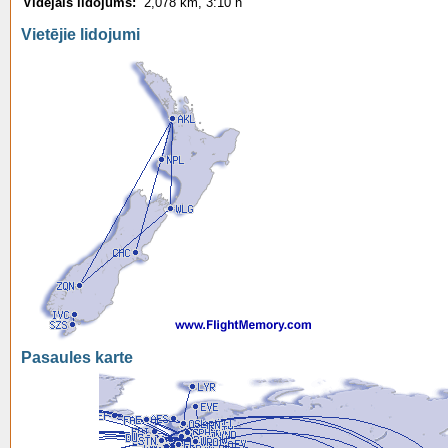
Vidējais lidojums:
2,078 km, 3:10 h
Vietējie lidojumi
Pasaules karte