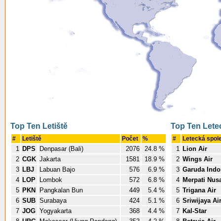
Top Ten Letiště
Top Ten Lete
#
Letiště
Počet
%
#
Letecká spol
1
DPS
Denpasar (Bali)
2076
24.8 %
1
Lion Air
2
CGK
Jakarta
1581
18.9 %
2
Wings Air
3
LBJ
Labuan Bajo
576
6.9 %
3
Garuda Indo
4
LOP
Lombok
572
6.8 %
4
Merpati Nusa
5
PKN
Pangkalan Bun
449
5.4 %
5
Trigana Air
6
SUB
Surabaya
424
5.1 %
6
Sriwijaya Ai
7
JOG
Yogyakarta
368
4.4 %
7
Kal-Star