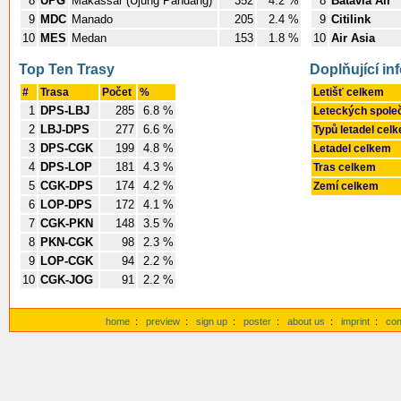
8
UPG
Makassar (Ujung Pandang)
352
4.2 %
8
Batavia Air
9
MDC
Manado
205
2.4 %
9
Citilink
10
MES
Medan
153
1.8 %
10
Air Asia
Top Ten Trasy
Doplňující i
#
Trasa
Počet
%
Letišť celkem
1
DPS-LBJ
285
6.8 %
Leteckých spole
2
LBJ-DPS
277
6.6 %
Typů letadel cel
3
DPS-CGK
199
4.8 %
Letadel celkem
4
DPS-LOP
181
4.3 %
Tras celkem
5
CGK-DPS
174
4.2 %
Zemí celkem
6
LOP-DPS
172
4.1 %
7
CGK-PKN
148
3.5 %
8
PKN-CGK
98
2.3 %
9
LOP-CGK
94
2.2 %
10
CGK-JOG
91
2.2 %
home
:
preview
:
sign up
:
poster
:
about us
:
imprint
:
con