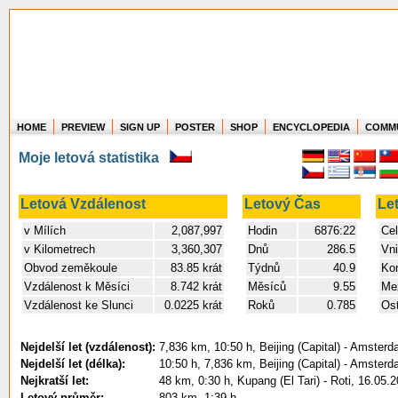
HOME
PREVIEW
SIGN UP
POSTER
SHOP
ENCYCLOPEDIA
COMM
Where in the world have you flown?
Moje letová statistika
How long have you been in the air?
Create your own FlightMemory and see!
Letová Vzdálenost
Letový Čas
Le
v Mílích
2,087,997
Hodin
6876:22
Cel
v Kilometrech
3,360,307
Dnů
286.5
Vni
Obvod zeměkoule
83.85 krát
Týdnů
40.9
Kon
Vzdálenost k Měsíci
8.742 krát
Měsíců
9.55
Mez
Vzdálenost ke Slunci
0.0225 krát
Roků
0.785
Ost
Nejdelší let (vzdálenost):
7,836 km, 10:50 h, Beijing (Capital) - Amster
Nejdelší let (délka):
10:50 h, 7,836 km, Beijing (Capital) - Amster
Nejkratší let:
48 km, 0:30 h, Kupang (El Tari) - Roti, 16.05.
Letový průměr:
803 km, 1:39 h