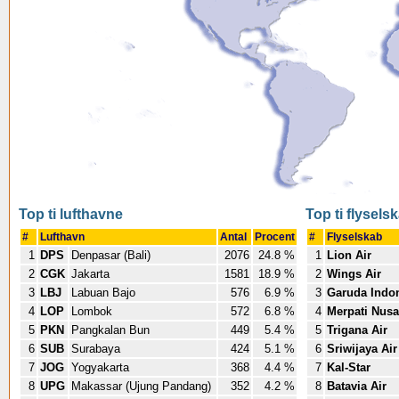
Top ti lufthavne
Top ti flysels
#
Lufthavn
Antal
Procent
#
Flyselskab
1
DPS
Denpasar (Bali)
2076
24.8 %
1
Lion Air
2
CGK
Jakarta
1581
18.9 %
2
Wings Air
3
LBJ
Labuan Bajo
576
6.9 %
3
Garuda Indo
4
LOP
Lombok
572
6.8 %
4
Merpati Nusa
5
PKN
Pangkalan Bun
449
5.4 %
5
Trigana Air
6
SUB
Surabaya
424
5.1 %
6
Sriwijaya Air
7
JOG
Yogyakarta
368
4.4 %
7
Kal-Star
8
UPG
Makassar (Ujung Pandang)
352
4.2 %
8
Batavia Air