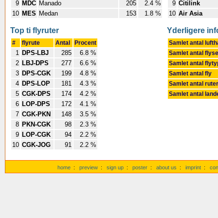
9
MDC
Manado
205
2.4 %
9
Citilink
10
MES
Medan
153
1.8 %
10
Air Asia
Top ti flyruter
Yderligere in
#
flyrute
Antal
Procent
Samlet antal luft
1
DPS-LBJ
285
6.8 %
Samlet antal flys
2
LBJ-DPS
277
6.6 %
Samlet antal flyt
3
DPS-CGK
199
4.8 %
Samlet antal fly
4
DPS-LOP
181
4.3 %
Samlet antal rute
5
CGK-DPS
174
4.2 %
Samlet antal land
6
LOP-DPS
172
4.1 %
7
CGK-PKN
148
3.5 %
8
PKN-CGK
98
2.3 %
9
LOP-CGK
94
2.2 %
10
CGK-JOG
91
2.2 %
home
:
preview
:
sign up
:
poster
:
about us
:
imprint
:
con