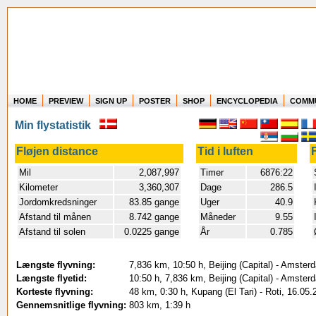
HOME
PREVIEW
SIGN UP
POSTER
SHOP
ENCYCLOPEDIA
COMM
Where in the world have you flown?
Min flystatistik
How long have you been in the air?
Create your own FlightMemory and see!
Fløjen distance
Tid i luften
Mil
2,087,997
Timer
6876:22
Kilometer
3,360,307
Dage
286.5
Jordomkredsninger
83.85 gange
Uger
40.9
Afstand til månen
8.742 gange
Måneder
9.55
Afstand til solen
0.0225 gange
År
0.785
Længste flyvning:
7,836 km, 10:50 h, Beijing (Capital) - Amster
Længste flyetid:
10:50 h, 7,836 km, Beijing (Capital) - Amster
Korteste flyvning:
48 km, 0:30 h, Kupang (El Tari) - Roti, 16.05.
Gennemsnitlige flyvning:
803 km, 1:39 h