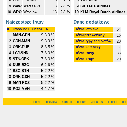
8
POZ
Poznan
15
3.2 %
8
Air China
9
WAW
Warszawa
13
2.8 %
9
Brussels Airlines
10
WRO
Wroclaw
13
2.8 %
10
KLM Royal Dutch Airlines
Najczęstsze trasy
Dane dodatkowe
#
Trasa lotu
Liczba
%
Różne lotniska
54
1
MAN-GDN
9
3.9 %
Różni przewoźnicy
16
2
GDN-MAN
9
3.9 %
Różne typy samolotów
20
3
ORK-DUB
8
3.5 %
Różne samoloty
17
4
LCJ-SNN
7
3.0 %
Różne trasy
133
5
STN-ORK
7
3.0 %
Różne kraje
20
6
DUB-BZG
6
2.6 %
7
BZG-STN
5
2.2 %
8
ORK-GDN
5
2.2 %
9
MAN-POZ
5
2.2 %
10
POZ-MAN
4
1.7 %
home
:
preview
:
sign up
:
poster
:
about us
:
imprint
:
con