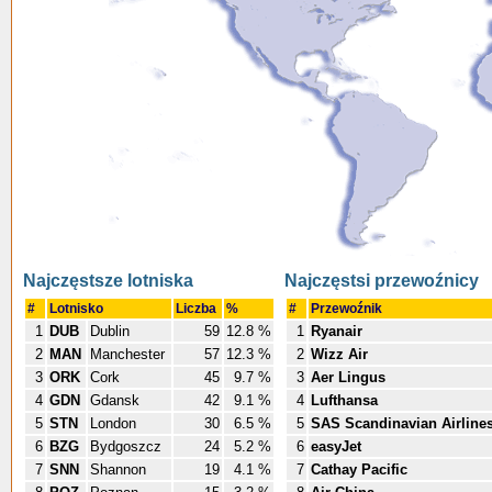
Najczęstsze lotniska
Najczęstsi przewoźnicy
#
Lotnisko
Liczba
%
#
Przewoźnik
1
DUB
Dublin
59
12.8 %
1
Ryanair
2
MAN
Manchester
57
12.3 %
2
Wizz Air
3
ORK
Cork
45
9.7 %
3
Aer Lingus
4
GDN
Gdansk
42
9.1 %
4
Lufthansa
5
STN
London
30
6.5 %
5
SAS Scandinavian Airline
6
BZG
Bydgoszcz
24
5.2 %
6
easyJet
7
SNN
Shannon
19
4.1 %
7
Cathay Pacific