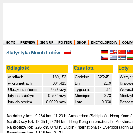
HOME
PREVIEW
SIGN UP
POSTER
SHOP
ENCYCLOPEDIA
COMM
Where in the world have you flown?
Statystyka Moich Lotów
How long have you been in the air?
Create your own FlightMemory and see!
Odległość
Czas lotu
Loty
w milach
189,153
Godziny
525:45
Wszyst
w kilometrach
304,413
Dni
21.9
Krajow
Okrążenia Ziemii
7.60 razy
Tygodnie
3.1
Wewnątr
loty na księżyc
0.792 razy
Miesiące
0.73
Między
loty do słońca
0.0020 razy
Lata
0.060
Pozost
Najdalszy lot:
9,284 km, 11:20 h, Amsterdam (Schiphol) - Hong Kong (In
Najdłuższy lot:
12:35 h, 9,284 km, Hong Kong (International) - Amsterda
Najkrótszy lot:
226 km, 0:40 h, Dublin (International) - Liverpool (John 
Przeciętny lot:
1,318 km, 2:17 h