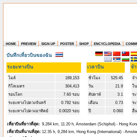
HOME
PREVIEW
SIGN UP
POSTER
SHOP
ENCYCLOPEDIA
COMM
Where in the world have you flown?
บันทึกเที่ยวบินของฉัน
How long have you been in the air?
Create your own FlightMemory and see!
ระยะทางบิน
เวลาบิน
จำ
ไมล์
189,153
ชั่วโมง
525:45
จำ
กิโลเมตร
304,413
วัน
21.9
ใน
รอบโลก
7.60 รอบ
สัปดาห์
3.1
ระ
ระยะทางไปดวงจันทร์
0.792 รอบ
เดือน
0.73
ระ
ระยะทางไปดวงอาทิตย์
0.0020 รอบ
ปี
0.060
อื่
เที่ยวบินที่ยาวที่สุด:
9,284 km, 11:20 h, Amsterdam (Schiphol) - Hong Kong 
เที่ยวบินที่นานที่สุด:
12:35 h, 9,284 km, Hong Kong (International) - Amste