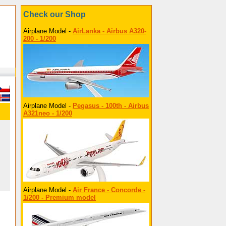
Check our Shop
Airplane Model -
AirLanka - Airbus A320-
200 - 1/200
Airplane Model -
Pegasus - 100th - Airbus
A321neo - 1/200
Airplane Model -
Air France - Concorde -
1/200 - Premium model