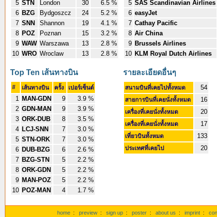
5
STN
London
30
6.5 %
5
SAS Scandinavian Airlines
6
BZG
Bydgoszcz
24
5.2 %
6
easyJet
7
SNN
Shannon
19
4.1 %
7
Cathay Pacific
8
POZ
Poznan
15
3.2 %
8
Air China
9
WAW
Warszawa
13
2.8 %
9
Brussels Airlines
10
WRO
Wroclaw
13
2.8 %
10
KLM Royal Dutch Airlines
Top Ten เส้นทางบิน
รายละเอียดอื่นๆ
#
54
เส้นทางบิน
ครั้ง
เปอร์เซ็นต์
สนามบินที่เคยไปทั้งหมด
1
MAN-GDN
9
3.9 %
16
สายการบินที่เคยนั่งทั้งหมด
2
GDN-MAN
9
3.9 %
20
เครื่องที่เคยนั่งทั้งหมด
3
ORK-DUB
8
3.5 %
17
เครื่องที่เคยนั่งทั้งหมด
4
LCJ-SNN
7
3.0 %
133
เที่ยวบินทั้งหมด
5
STN-ORK
7
3.0 %
20
ประเทศที่เคยไป
6
DUB-BZG
6
2.6 %
7
BZG-STN
5
2.2 %
8
ORK-GDN
5
2.2 %
9
MAN-POZ
5
2.2 %
10
POZ-MAN
4
1.7 %
home
:
preview
:
sign up
:
poster
:
about us
:
imprint
:
con