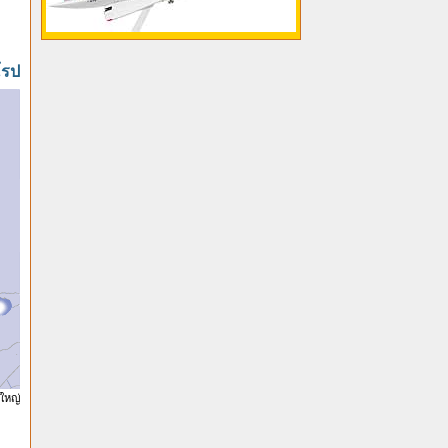
โรป
ใหญ่