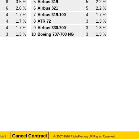
8
3.5 %
5
Airbus 319
5
2.2 %
6
2.6 %
6
Airbus 321
5
2.2 %
4
1.7 %
7
Airbus 319-100
4
1.7 %
4
1.7 %
8
ATR 72
3
1.3 %
4
1.7 %
9
Airbus 330-300
3
1.3 %
3
1.3 %
10
Boeing 737-700 NG
3
1.3 %
Cancel Contract
tact
© 2007-2026 FlightMemory All Rights Reserved