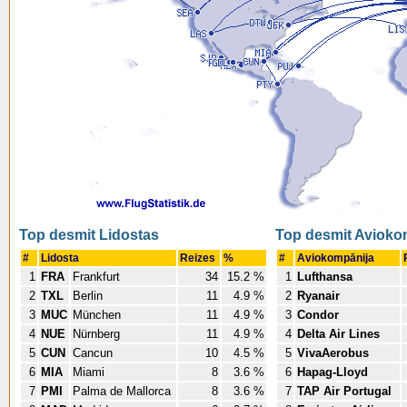
Top desmit Lidostas
Top desmit Avioko
#
Lidosta
Reizes
%
#
Aviokompānija
1
FRA
Frankfurt
34
15.2 %
1
Lufthansa
2
TXL
Berlin
11
4.9 %
2
Ryanair
3
MUC
München
11
4.9 %
3
Condor
4
NUE
Nürnberg
11
4.9 %
4
Delta Air Lines
5
CUN
Cancun
10
4.5 %
5
VivaAerobus
6
MIA
Miami
8
3.6 %
6
Hapag-Lloyd
7
PMI
Palma de Mallorca
8
3.6 %
7
TAP Air Portugal