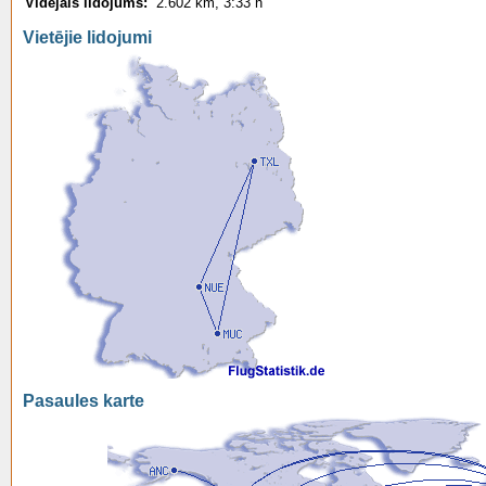
Vidējais lidojums:
2.602 km, 3:33 h
Vietējie lidojumi
Pasaules karte