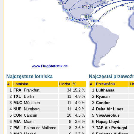
Najczęstsze lotniska
Najczęstsi przewoź
#
Lotnisko
Liczba
%
#
Przewoźnik
Li
1
FRA
Frankfurt
34
15.2 %
1
Lufthansa
2
TXL
Berlin
11
4.9 %
2
Ryanair
3
MUC
München
11
4.9 %
3
Condor
4
NUE
Nürnberg
11
4.9 %
4
Delta Air Lines
5
CUN
Cancun
10
4.5 %
5
VivaAerobus
6
MIA
Miami
8
3.6 %
6
Hapag-Lloyd
7
PMI
Palma de Mallorca
8
3.6 %
7
TAP Air Portugal