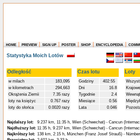
HOME
PREVIEW
SIGN UP
POSTER
SHOP
ENCYCLOPEDIA
COMM
Where in the world have you flown?
Statystyka Moich Lotów
How long have you been in the air?
Create your own FlightMemory and see!
Odległość
Czas lotu
Loty
w milach
183,095
Godziny
402:55
Wszyst
w kilometrach
294,663
Dni
16.8
Krajow
Okrążenia Ziemii
7.35 razy
Tygodnie
2.4
Wewnątr
loty na księżyc
0.767 razy
Miesiące
0.56
Między
loty do słońca
0.0020 razy
Lata
0.046
Pozost
Najdalszy lot:
9.237 km, 11:35 h, Wien (Schwechat) - Cancun (Internac
Najdłuższy lot:
11:35 h, 9.237 km, Wien (Schwechat) - Cancun (Internac
Najkrótszy lot:
138 km, 2:15 h, München (Franz Josef Strauß) - Nürnber
Przeciętny lot:
2.602 km, 3:33 h