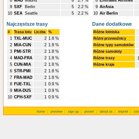
8
MAD
Madrid
6
2.7 %
8
Emirates Airlines
9
SXF
Berlin
5
2.2 %
9
AirAsia
10
SEA
Seattle
5
2.2 %
10
Air Berlin
Najczęstsze trasy
Dane dodatkowe
#
Trasa lotu
Liczba
%
Różne lotniska
1
TXL-MUC
2
1.8 %
Różni przewoźnicy
2
MIA-CUN
2
1.8 %
Różne typy samolotów
3
PMI-STR
2
1.8 %
Różne samoloty
4
MAD-FRA
2
1.8 %
Różne trasy
1
5
CUN-MIA
2
1.8 %
Różne kraje
6
STR-PMI
2
1.8 %
7
FRA-MAD
2
1.8 %
8
FUE-TXL
1
0.9 %
9
MIA-DUS
1
0.9 %
10
CPH-SXF
1
0.9 %
home
:
preview
:
sign up
:
poster
:
about us
:
imprint
:
con