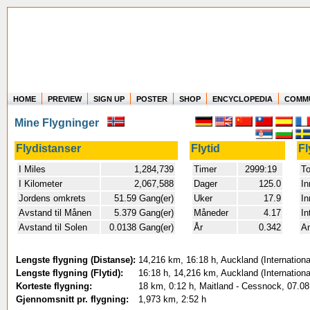
HOME
PREVIEW
SIGN UP
POSTER
SHOP
ENCYCLOPEDIA
COMM
Where in the world have you flown?
Mine Flygninger
How long have you been in the air?
Create your own FlightMemory and see!
Flydistanser
Flytid
Fl
I Miles
1,284,739
Timer
2999:19
To
I Kilometer
2,067,588
Dager
125.0
In
Jordens omkrets
51.59 Gang(er)
Uker
17.9
In
Avstand til Månen
5.379 Gang(er)
Måneder
4.17
In
Avstand til Solen
0.0138 Gang(er)
År
0.342
An
Lengste flygning (Distanse):
14,216 km, 16:18 h, Auckland (International
Lengste flygning (Flytid):
16:18 h, 14,216 km, Auckland (International
Korteste flygning:
18 km, 0:12 h, Maitland - Cessnock, 07.0
Gjennomsnitt pr. flygning:
1,973 km, 2:52 h