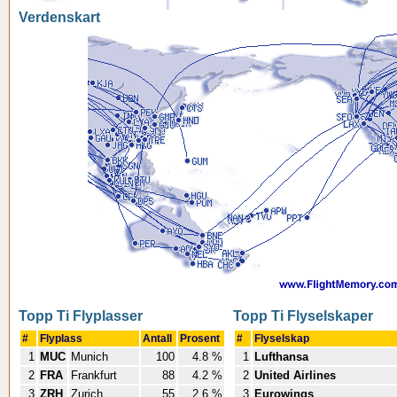
Verdenskart
Topp Ti Flyplasser
Topp Ti Flyselskaper
#
Flyplass
Antall
Prosent
#
Flyselskap
1
MUC
Munich
100
4.8 %
1
Lufthansa
2
FRA
Frankfurt
88
4.2 %
2
United Airlines
3
ZRH
Zurich
55
2.6 %
3
Eurowings