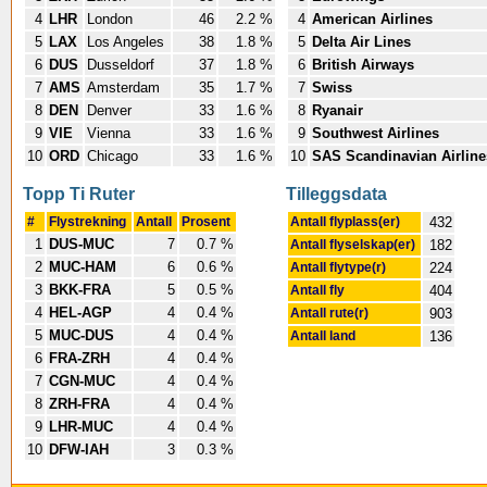
4
LHR
London
46
2.2 %
4
American Airlines
5
LAX
Los Angeles
38
1.8 %
5
Delta Air Lines
6
DUS
Dusseldorf
37
1.8 %
6
British Airways
7
AMS
Amsterdam
35
1.7 %
7
Swiss
8
DEN
Denver
33
1.6 %
8
Ryanair
9
VIE
Vienna
33
1.6 %
9
Southwest Airlines
10
ORD
Chicago
33
1.6 %
10
SAS Scandinavian Airline
Topp Ti Ruter
Tilleggsdata
#
Flystrekning
Antall
Prosent
Antall flyplass(er)
432
1
DUS-MUC
7
0.7 %
Antall flyselskap(er)
182
2
MUC-HAM
6
0.6 %
Antall flytype(r)
224
3
BKK-FRA
5
0.5 %
Antall fly
404
4
HEL-AGP
4
0.4 %
Antall rute(r)
903
5
MUC-DUS
4
0.4 %
Antall land
136
6
FRA-ZRH
4
0.4 %
7
CGN-MUC
4
0.4 %
8
ZRH-FRA
4
0.4 %
9
LHR-MUC
4
0.4 %
10
DFW-IAH
3
0.3 %