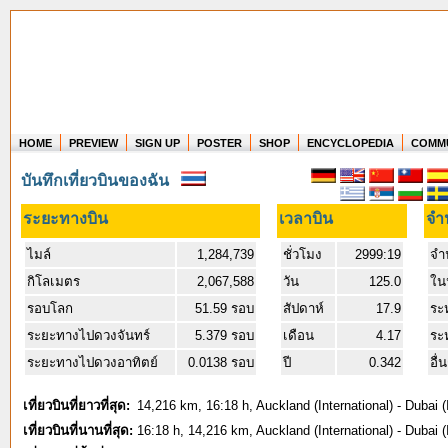
HOME
PREVIEW
SIGN UP
POSTER
SHOP
ENCYCLOPEDIA
COMM
Where in the world have you flown?
บันทึกเที่ยวบินของฉัน
How long have you been in the air?
Create your own FlightMemory and see!
ระยะทางบิน
เวลาบิน
จำ
ไมล์
1,284,739
ชั่วโมง
2999:19
จำ
กิโลเมตร
2,067,588
วัน
125.0
ใน
รอบโลก
51.59 รอบ
สัปดาห์
17.9
ระ
ระยะทางไปดวงจันทร์
5.379 รอบ
เดือน
4.17
ระ
ระยะทางไปดวงอาทิตย์
0.0138 รอบ
ปี
0.342
อื่
เที่ยวบินที่ยาวที่สุด:
14,216 km, 16:18 h, Auckland (International) - Dubai (
เที่ยวบินที่นานที่สุด:
16:18 h, 14,216 km, Auckland (International) - Dubai (