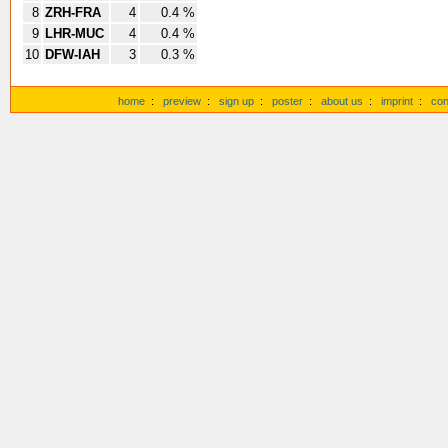
8
ZRH-FRA
4
0.4 %
9
LHR-MUC
4
0.4 %
10
DFW-IAH
3
0.3 %
home
:
preview
:
sign up
:
poster
:
about us
:
imprint
:
con