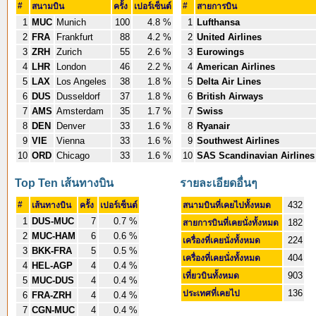
#
#
สนามบิน
ครั้ง
เปอร์เซ็นต์
สายการบิน
1
MUC
Munich
100
4.8 %
1
Lufthansa
2
FRA
Frankfurt
88
4.2 %
2
United Airlines
3
ZRH
Zurich
55
2.6 %
3
Eurowings
4
LHR
London
46
2.2 %
4
American Airlines
5
LAX
Los Angeles
38
1.8 %
5
Delta Air Lines
6
DUS
Dusseldorf
37
1.8 %
6
British Airways
7
AMS
Amsterdam
35
1.7 %
7
Swiss
8
DEN
Denver
33
1.6 %
8
Ryanair
9
VIE
Vienna
33
1.6 %
9
Southwest Airlines
10
ORD
Chicago
33
1.6 %
10
SAS Scandinavian Airlines
Top Ten เส้นทางบิน
รายละเอียดอื่นๆ
#
432
เส้นทางบิน
ครั้ง
เปอร์เซ็นต์
สนามบินที่เคยไปทั้งหมด
1
DUS-MUC
7
0.7 %
182
สายการบินที่เคยนั่งทั้งหมด
2
MUC-HAM
6
0.6 %
224
เครื่องที่เคยนั่งทั้งหมด
3
BKK-FRA
5
0.5 %
404
เครื่องที่เคยนั่งทั้งหมด
4
HEL-AGP
4
0.4 %
903
เที่ยวบินทั้งหมด
5
MUC-DUS
4
0.4 %
136
ประเทศที่เคยไป
6
FRA-ZRH
4
0.4 %
7
CGN-MUC
4
0.4 %