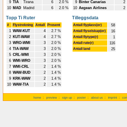
9
TIA
Tirana
6
2.0 %
9
Binter Canarias
2
10
MAD
Madrid
6
2.0 %
10
Aegean Airlines
2
Topp Ti Ruter
Tilleggsdata
#
Flystrekning
Antall
Prosent
Antall flyplass(er)
58
1
WAW-KUT
4
2.7 %
Antall flyselskap(er)
16
2
KUT-WAW
4
2.7 %
Antall flytype(r)
1
3
WRO-WMI
3
2.0 %
Antall rute(r)
116
4
TIA-WAW
3
2.0 %
Antall land
25
5
CRL-WMI
3
2.0 %
6
WMI-WRO
3
2.0 %
7
WMI-CRL
2
1.4 %
8
WAW-BUD
2
1.4 %
9
KRK-WAW
2
1.4 %
10
WAW-TIA
2
1.4 %
home
:
preview
:
sign up
:
poster
:
about us
:
imprint
:
con