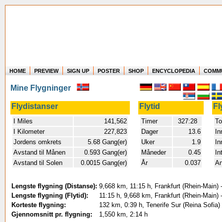
HOME
PREVIEW
SIGN UP
POSTER
SHOP
ENCYCLOPEDIA
COMM
Where in the world have you flown?
Mine Flygninger
How long have you been in the air?
Create your own FlightMemory and see!
Flydistanser
Flytid
Fl
I Miles
141,562
Timer
327:28
To
I Kilometer
227,823
Dager
13.6
In
Jordens omkrets
5.68 Gang(er)
Uker
1.9
In
Avstand til Månen
0.593 Gang(er)
Måneder
0.45
In
Avstand til Solen
0.0015 Gang(er)
År
0.037
An
Lengste flygning (Distanse):
9,668 km, 11:15 h, Frankfurt (Rhein-Main)
Lengste flygning (Flytid):
11:15 h, 9,668 km, Frankfurt (Rhein-Main)
Korteste flygning:
132 km, 0:39 h, Tenerife Sur (Reina Sofia
Gjennomsnitt pr. flygning:
1,550 km, 2:14 h