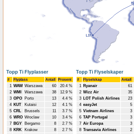
Topp Ti Flyplasser
Topp Ti Flyselskaper
#
Flyplass
Antall
Prosent
#
Flyselskap
Antall
1
WAW
Warszawa
60
20.4 %
1
Ryanair
61
2
WMI
Warszawa
38
12.9 %
2
Wizz Air
35
3
OPO
Porto
13
4.4 %
3
LOT Polish Airlines
23
4
KUT
Kutaisi
12
4.1 %
4
easyJet
5
5
CRL
Brussels
11
3.7 %
5
Vietnam Airlines
3
6
WRO
Wroclaw
10
3.4 %
6
TAP Portugal
3
7
BGY
Bergamo
8
2.7 %
7
Air Europa
3
8
KRK
Krakow
8
2.7 %
8
Transavia Airlines
2