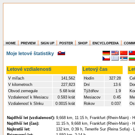
HOME
PREVIEW
SIGN UP
POSTER
SHOP
ENCYCLOPEDIA
COMM
Where in the world have you flown?
Moje letové štatistiky
How long have you been in the air?
Create your own FlightMemory and see!
Letové vzdialenosti
Letový čas
Le
V míľach
141,562
Hodín
327:28
Ce
V kilometroch
227,823
Dní
13.6
Do
Obvod zemegule
5.68 krát
Týždňov
1.9
Ko
Vzdialenosť k Mesiacu
0.593 krát
Mesiacov
0.45
Me
Vzdialenosť k Slnku
0.0015 krát
Rokov
0.037
Ost
Najdlhší let (vzdialenosť):
9,668 km, 11:15 h, Frankfurt (Rhein-Main) - 
Najdlhší let (čas):
11:15 h, 9,668 km, Frankfurt (Rhein-Main) - 
Najkratší let:
132 km, 0:39 h, Tenerife Sur (Reina Sofia) -
Priemerný let:
1,550 km, 2:14 h