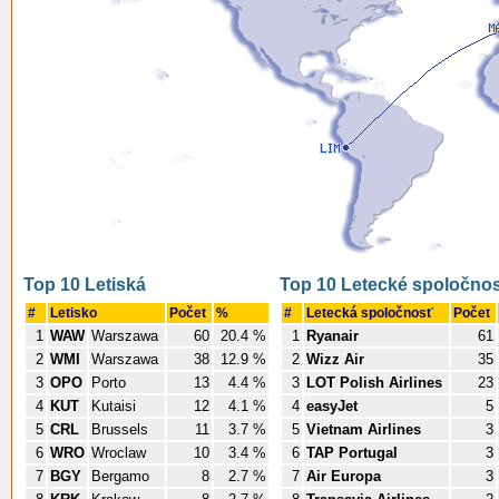
Top 10 Letiská
Top 10 Letecké spoločnos
#
Letisko
Počet
%
#
Letecká spoločnosť
Počet
1
WAW
Warszawa
60
20.4 %
1
Ryanair
61
2
WMI
Warszawa
38
12.9 %
2
Wizz Air
35
3
OPO
Porto
13
4.4 %
3
LOT Polish Airlines
23
4
KUT
Kutaisi
12
4.1 %
4
easyJet
5
5
CRL
Brussels
11
3.7 %
5
Vietnam Airlines
3
6
WRO
Wroclaw
10
3.4 %
6
TAP Portugal
3
7
BGY
Bergamo
8
2.7 %
7
Air Europa
3