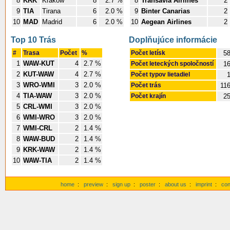
8
KRK
Krakow
8
2.7 %
8
Transavia Airlines
2
9
TIA
Tirana
6
2.0 %
9
Binter Canarias
2
10
MAD
Madrid
6
2.0 %
10
Aegean Airlines
2
Top 10 Trás
Doplňujúce informácie
#
Trasa
Počet
%
Počet letísk
5
1
WAW-KUT
4
2.7 %
Počet leteckých spoločností
1
2
KUT-WAW
4
2.7 %
Počet typov lietadiel
3
WRO-WMI
3
2.0 %
Počet trás
11
4
TIA-WAW
3
2.0 %
Počet krajín
2
5
CRL-WMI
3
2.0 %
6
WMI-WRO
3
2.0 %
7
WMI-CRL
2
1.4 %
8
WAW-BUD
2
1.4 %
9
KRK-WAW
2
1.4 %
10
WAW-TIA
2
1.4 %
home
:
preview
:
sign up
:
poster
:
about us
:
imprint
:
con