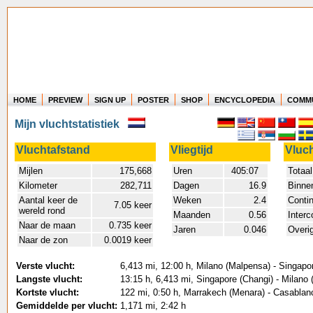
HOME
PREVIEW
SIGN UP
POSTER
SHOP
ENCYCLOPEDIA
COMM
Where in the world have you flown?
Mijn vluchtstatistiek
How long have you been in the air?
Create your own FlightMemory and see!
Vluchtafstand
Vliegtijd
Vluc
Mijlen
175,668
Uren
405:07
Totaal
Kilometer
282,711
Dagen
16.9
Binne
Aantal keer de
Weken
2.4
Conti
7.05 keer
wereld rond
Maanden
0.56
Interc
Naar de maan
0.735 keer
Jaren
0.046
Overi
Naar de zon
0.0019 keer
Verste vlucht:
6,413 mi, 12:00 h, Milano (Malpensa) - Singapo
Langste vlucht:
13:15 h, 6,413 mi, Singapore (Changi) - Milano
Kortste vlucht:
122 mi, 0:50 h, Marrakech (Menara) - Casabla
Gemiddelde per vlucht:
1,171 mi, 2:42 h