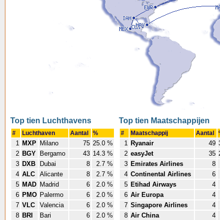
Top tien Luchthavens
Top tien Maatschappijen
#
Luchthaven
Aantal
%
#
Maatschappij
Aantal
1
MXP
Milano
75
25.0 %
1
Ryanair
49
2
BGY
Bergamo
43
14.3 %
2
easyJet
35
3
DXB
Dubai
8
2.7 %
3
Emirates Airlines
8
4
ALC
Alicante
8
2.7 %
4
Continental Airlines
6
5
MAD
Madrid
6
2.0 %
5
Etihad Airways
4
6
PMO
Palermo
6
2.0 %
6
Air Europa
4
7
VLC
Valencia
6
2.0 %
7
Singapore Airlines
4
8
BRI
Bari
6
2.0 %
8
Air China
4