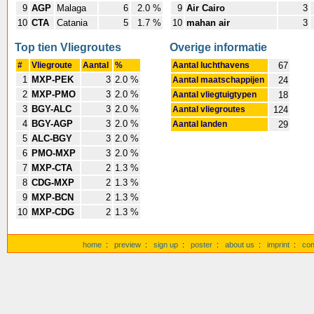
9
AGP
Malaga
6
2.0 %
9
Air Cairo
3
10
CTA
Catania
5
1.7 %
10
mahan air
3
Top tien Vliegroutes
Overige informatie
#
Vliegroute
Aantal
%
Aantal luchthavens
67
1
MXP-PEK
3
2.0 %
Aantal maatschappijen
24
2
MXP-PMO
3
2.0 %
Aantal vliegtuigtypen
18
3
BGY-ALC
3
2.0 %
Aantal vliegroutes
124
4
BGY-AGP
3
2.0 %
Aantal landen
29
5
ALC-BGY
3
2.0 %
6
PMO-MXP
3
2.0 %
7
MXP-CTA
2
1.3 %
8
CDG-MXP
2
1.3 %
9
MXP-BCN
2
1.3 %
10
MXP-CDG
2
1.3 %
home
:
preview
:
sign up
:
poster
:
about us
:
imprint
:
con