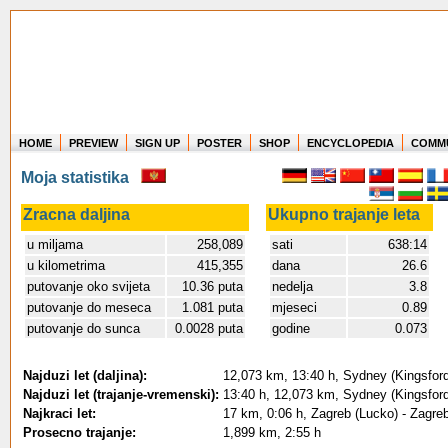
HOME
PREVIEW
SIGN UP
POSTER
SHOP
ENCYCLOPEDIA
COMM
Where in the world have you flown?
Moja statistika
How long have you been in the air?
Create your own FlightMemory and see!
Zracna daljina
Ukupno trajanje leta
u miljama
258,089
sati
638:14
u kilometrima
415,355
dana
26.6
putovanje oko svijeta
10.36 puta
nedelja
3.8
putovanje do meseca
1.081 puta
mjeseci
0.89
putovanje do sunca
0.0028 puta
godine
0.073
Najduzi let (daljina):
12,073 km, 13:40 h, Sydney (Kingsford 
Najduzi let (trajanje-vremenski):
13:40 h, 12,073 km, Sydney (Kingsford 
Najkraci let:
17 km, 0:06 h, Zagreb (Lucko) - Zagre
Prosecno trajanje:
1,899 km, 2:55 h