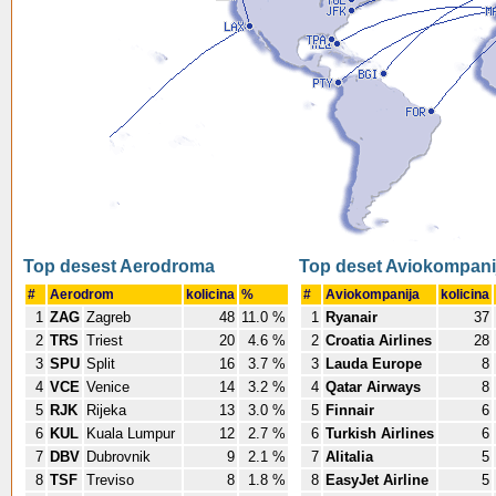
Top desest Aerodroma
Top deset Aviokompani
#
Aerodrom
kolicina
%
#
Aviokompanija
kolicina
1
ZAG
Zagreb
48
11.0 %
1
Ryanair
37
2
TRS
Triest
20
4.6 %
2
Croatia Airlines
28
3
SPU
Split
16
3.7 %
3
Lauda Europe
8
4
VCE
Venice
14
3.2 %
4
Qatar Airways
8
5
RJK
Rijeka
13
3.0 %
5
Finnair
6
6
KUL
Kuala Lumpur
12
2.7 %
6
Turkish Airlines
6
7
DBV
Dubrovnik
9
2.1 %
7
Alitalia
5
8
TSF
Treviso
8
1.8 %
8
EasyJet Airline
5