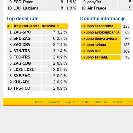
9
FCO
Roma
8
1.8 %
9
easyJet
5
10
LJU
Ljubljana
8
1.8 %
10
Air France
5
Top deset rute
Dodatne informacije
#
Trajektorija leta
kolicina
%
ukupno aerodroma
125
1
ZAG-SPU
7
3.2 %
ukupno aviokompanija
69
2
SPU-ZAG
6
2.7 %
ukupno tipova aviona
50
3
ZAG-DBV
3
1.4 %
ukupno aviona
183
4
STN-TRS
3
1.4 %
ukupno ruta
189
5
FCO-TRS
2
0.9 %
ukupno zemalja
49
6
ZAG-CDG
2
0.9 %
7
LDZL-LDZL
2
0.9 %
8
SXF-ZAG
2
0.9 %
9
KUL-ADL
2
0.9 %
10
TRS-FCO
2
0.9 %
home
:
preview
:
sign up
:
poster
:
about us
:
imprint
:
con