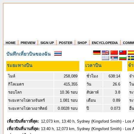
HOME
PREVIEW
SIGN UP
POSTER
SHOP
ENCYCLOPEDIA
COMM
Where in the world have you flown?
บันทึกเที่ยวบินของฉัน
How long have you been in the air?
Create your own FlightMemory and see!
ระยะทางบิน
เวลาบิน
จำ
ไมล์
258,089
ชั่วโมง
638:14
จำ
กิโลเมตร
415,355
วัน
26.6
ใน
รอบโลก
10.36 รอบ
สัปดาห์
3.8
ระ
ระยะทางไปดวงจันทร์
1.081 รอบ
เดือน
0.89
ระ
ระยะทางไปดวงอาทิตย์
0.0028 รอบ
ปี
0.073
อื่
เที่ยวบินที่ยาวที่สุด:
12,073 km, 13:40 h, Sydney (Kingsford Smith) - Los A
เที่ยวบินที่นานที่สุด:
13:40 h, 12,073 km, Sydney (Kingsford Smith) - Los A