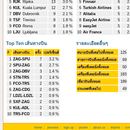
5
RJK
Rijeka
13
3.0 %
5
Finnair
6
2
6
KUL
Kuala Lumpur
12
2.7 %
6
Turkish Airlines
6
2
7
DBV
Dubrovnik
9
2.1 %
7
Alitalia
5
2
8
TSF
Treviso
8
1.8 %
8
EasyJet Airline
5
2
9
FCO
Roma
8
1.8 %
9
easyJet
5
2
10
LJU
Ljubljana
8
1.8 %
10
Air France
5
2
Top Ten เส้นทางบิน
รายละเอียดอื่นๆ
#
125
เส้นทางบิน
ครั้ง
เปอร์เซ็นต์
สนามบินที่เคยไปทั้งหมด
1
ZAG-SPU
7
3.2 %
69
สายการบินที่เคยนั่งทั้งหมด
2
SPU-ZAG
6
2.7 %
50
เครื่องที่เคยนั่งทั้งหมด
3
ZAG-DBV
3
1.4 %
183
เครื่องที่เคยนั่งทั้งหมด
4
STN-TRS
3
1.4 %
189
เที่ยวบินทั้งหมด
5
FCO-TRS
2
0.9 %
49
ประเทศที่เคยไป
6
ZAG-CDG
2
0.9 %
7
LDZL-LDZL
2
0.9 %
8
SXF-ZAG
2
0.9 %
9
KUL-ADL
2
0.9 %
10
TRS-FCO
2
0.9 %
home
:
preview
:
sign up
:
poster
:
about us
:
imprint
:
con