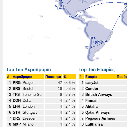
Top Ten Αεροδρόμια
Top Ten Εταιρίες
#
Αεροδρόμιο
Ποσότητα
%
#
Εταιρία
Ποσό
1
PRG
Prague
42
25.6 %
1
easyJet
2
BRS
Bristol
16
9.8 %
2
Condor
3
TFS
Tenerife Sur
6
3.7 %
3
British Airways
4
DOH
Doha
4
2.4 %
4
Finnair
5
LHR
London
4
2.4 %
5
Alitalia
6
STR
Stuttgart
4
2.4 %
6
Qatar Airways
7
DRS
Dresden
4
2.4 %
7
Pegasus Airlines
8
MXP
Milano
4
2.4 %
8
Lufthansa