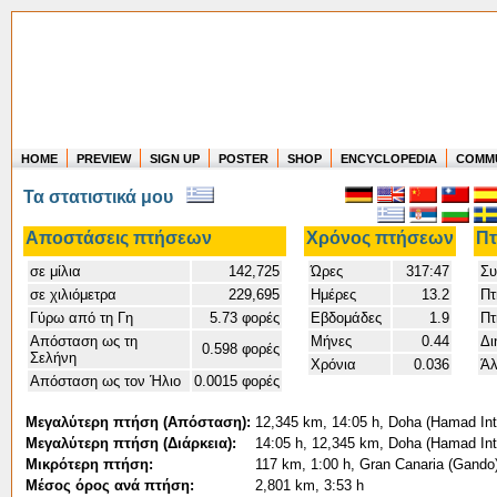
HOME
PREVIEW
SIGN UP
POSTER
SHOP
ENCYCLOPEDIA
COMM
Where in the world have you flown?
Τα στατιστικά μου
How long have you been in the air?
Create your own FlightMemory and see!
Αποστάσεις πτήσεων
Χρόνος πτήσεων
Πτ
σε μίλια
142,725
Ώρες
317:47
Συ
σε χιλιόμετρα
229,695
Ημέρες
13.2
Πτ
Γύρω από τη Γη
5.73 φορές
Εβδομάδες
1.9
Πτ
Απόσταση ως τη
Μήνες
0.44
Δι
0.598 φορές
Σελήνη
Χρόνια
0.036
Άλ
Απόσταση ως τον Ήλιο
0.0015 φορές
Μεγαλύτερη πτήση (Απόσταση):
12,345 km, 14:05 h, Doha (Hamad Inter
Μεγαλύτερη πτήση (Διάρκεια):
14:05 h, 12,345 km, Doha (Hamad Inter
Μικρότερη πτήση:
117 km, 1:00 h, Gran Canaria (Gando)
Μέσος όρος ανά πτήση:
2,801 km, 3:53 h