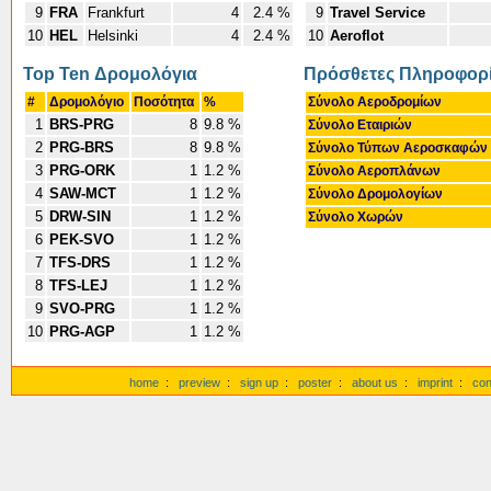
9
FRA
Frankfurt
4
2.4 %
9
Travel Service
10
HEL
Helsinki
4
2.4 %
10
Aeroflot
Top Ten Δρομολόγια
Πρόσθετες Πληροφορί
#
Δρομολόγιο
Ποσότητα
%
Σύνολο Αεροδρομίων
1
BRS-PRG
8
9.8 %
Σύνολο Εταιριών
2
PRG-BRS
8
9.8 %
Σύνολο Τύπων Αεροσκαφών
3
PRG-ORK
1
1.2 %
Σύνολο Αεροπλάνων
4
SAW-MCT
1
1.2 %
Σύνολο Δρομολογίων
5
DRW-SIN
1
1.2 %
Σύνολο Χωρών
6
PEK-SVO
1
1.2 %
7
TFS-DRS
1
1.2 %
8
TFS-LEJ
1
1.2 %
9
SVO-PRG
1
1.2 %
10
PRG-AGP
1
1.2 %
home
:
preview
:
sign up
:
poster
:
about us
:
imprint
:
con