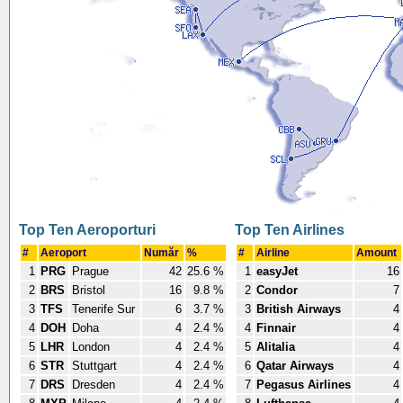
Top Ten Aeroporturi
Top Ten Airlines
#
Aeroport
Număr
%
#
Airline
Amount
1
PRG
Prague
42
25.6 %
1
easyJet
16
2
BRS
Bristol
16
9.8 %
2
Condor
7
3
TFS
Tenerife Sur
6
3.7 %
3
British Airways
4
4
DOH
Doha
4
2.4 %
4
Finnair
4
5
LHR
London
4
2.4 %
5
Alitalia
4
6
STR
Stuttgart
4
2.4 %
6
Qatar Airways
4
7
DRS
Dresden
4
2.4 %
7
Pegasus Airlines
4