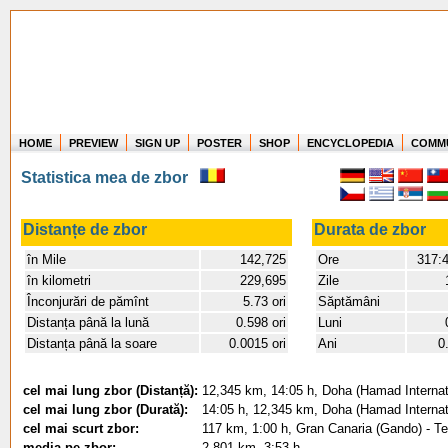
HOME
PREVIEW
SIGN UP
POSTER
SHOP
ENCYCLOPEDIA
COMM
Where in the world have you flown?
Statistica mea de zbor
How long have you been in the air?
Create your own FlightMemory and see!
Distanțe de zbor
Durata de zbor
în Mile
142,725
Ore
317:
în kilometri
229,695
Zile
Înconjurări de pămînt
5.73 ori
Săptămâni
Distanța până la lună
0.598 ori
Luni
Distanța până la soare
0.0015 ori
Ani
0
cel mai lung zbor (Distanță):
12,345 km, 14:05 h, Doha (Hamad Internatio
cel mai lung zbor (Durată):
14:05 h, 12,345 km, Doha (Hamad Internatio
cel mai scurt zbor:
117 km, 1:00 h, Gran Canaria (Gando) - Te
media pe zbor:
2,801 km, 3:53 h