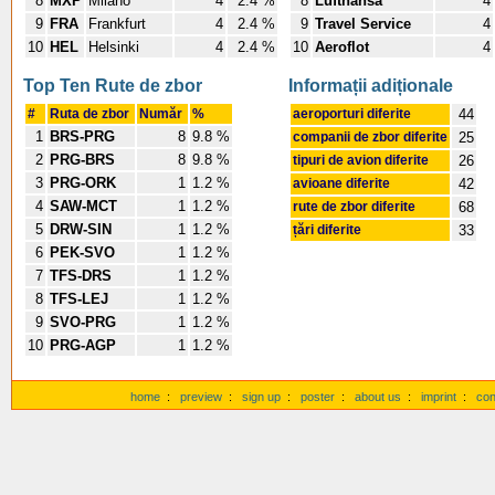
8
MXP
Milano
4
2.4 %
8
Lufthansa
4
9
FRA
Frankfurt
4
2.4 %
9
Travel Service
4
10
HEL
Helsinki
4
2.4 %
10
Aeroflot
4
Top Ten Rute de zbor
Informații adiționale
#
Ruta de zbor
Număr
%
aeroporturi diferite
44
1
BRS-PRG
8
9.8 %
companii de zbor diferite
25
2
PRG-BRS
8
9.8 %
tipuri de avion diferite
26
3
PRG-ORK
1
1.2 %
avioane diferite
42
4
SAW-MCT
1
1.2 %
rute de zbor diferite
68
5
DRW-SIN
1
1.2 %
țări diferite
33
6
PEK-SVO
1
1.2 %
7
TFS-DRS
1
1.2 %
8
TFS-LEJ
1
1.2 %
9
SVO-PRG
1
1.2 %
10
PRG-AGP
1
1.2 %
home
:
preview
:
sign up
:
poster
:
about us
:
imprint
:
con