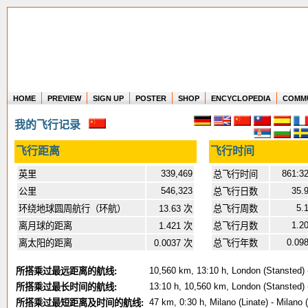
HOME
PREVIEW
SIGN UP
POSTER
SHOP
ENCYCLOPEDIA
COMM
Where in the world have you flown?
我的飞行记录
How long have you been in the air?
Create your own FlightMemory and see!
飞行距离
飞行时间
339,469
861:3
英里
总飞行时间
546,323
35.
公里
总飞行日数
5.
环绕地球圆周航行（环航）
13.63 次
总飞行周数
1.2
离月球的距离
1.421 次
总飞行月数
0.09
离太阳的距离
0.0037 次
总飞行年数
10,560 km, 13:10 h, London (Stansted) 
所搭乘过最远距离的航线:
13:10 h, 10,560 km, London (Stansted) 
所搭乘过最长时间的航线:
47 km, 0:30 h, Milano (Linate) - Milano
所搭乘过最短距离及时间的航线: