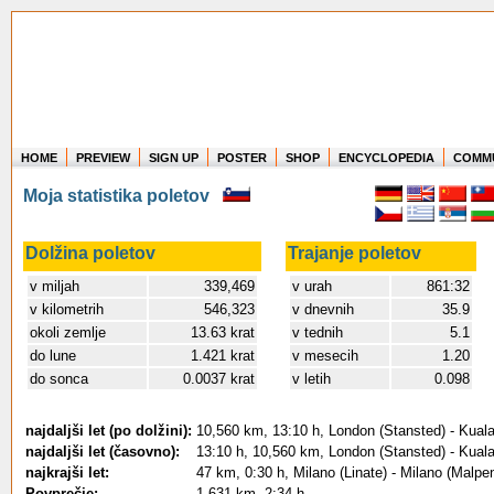
HOME
PREVIEW
SIGN UP
POSTER
SHOP
ENCYCLOPEDIA
COMM
Where in the world have you flown?
Moja statistika poletov
How long have you been in the air?
Create your own FlightMemory and see!
Dolžina poletov
Trajanje poletov
v miljah
339,469
v urah
861:32
v kilometrih
546,323
v dnevnih
35.9
okoli zemlje
13.63 krat
v tednih
5.1
do lune
1.421 krat
v mesecih
1.20
do sonca
0.0037 krat
v letih
0.098
najdaljši let (po dolžini):
10,560 km, 13:10 h, London (Stansted) - Kuala
najdaljši let (časovno):
13:10 h, 10,560 km, London (Stansted) - Kuala
najkrajši let:
47 km, 0:30 h, Milano (Linate) - Milano (Malpe
Povprečje:
1,631 km, 2:34 h