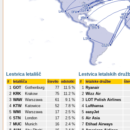
Lestvica letališč
Lestvica letalskih druž
#
letališča
število
odstotki
#
letalske družbe
šte
1
GOT
Gothenburg
77
11.5 %
1
Ryanair
2
KRK
Krakow
75
11.2 %
2
Wizz Air
3
WAW
Warszawa
61
9.1 %
3
LOT Polish Airlines
4
KTW
Katowice
52
7.8 %
4
Lufthansa
5
WMI
Warszawa
17
2.5 %
5
easyJet
6
STN
London
17
2.5 %
6
Air Asia
7
MUC
Munich
16
2.4 %
7
Etihad Airways