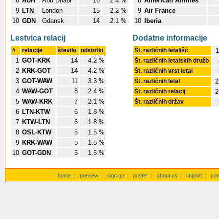
8
AUH
Abu Dhabi
16
2.4 %
8
American Airlines
9
LTN
London
15
2.2 %
9
Air France
10
GDN
Gdansk
14
2.1 %
10
Iberia
Lestvica relacij
Dodatne informacije
#
relacije
število
odstotki
Št. različnih letališč
1
1
GOT-KRK
14
4.2 %
Št. različnih letalskih družb
2
KRK-GOT
14
4.2 %
Št. različnih vrst letal
3
GOT-WAW
11
3.3 %
Št. različnih letal
2
4
WAW-GOT
8
2.4 %
Št. različnih relacij
2
5
WAW-KRK
7
2.1 %
Št. različnih držav
6
LTN-KTW
6
1.8 %
7
KTW-LTN
6
1.8 %
8
OSL-KTW
5
1.5 %
9
KRK-WAW
5
1.5 %
10
GOT-GDN
5
1.5 %
home
:
preview
:
sign up
:
poster
:
about us
:
imprint
:
con