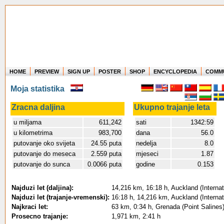
HOME
PREVIEW
SIGN UP
POSTER
SHOP
ENCYCLOPEDIA
COMM
Where in the world have you flown?
Moja statistika
How long have you been in the air?
Create your own FlightMemory and see!
Zracna daljina
Ukupno trajanje leta
u miljama
611,242
sati
1342:59
u kilometrima
983,700
dana
56.0
putovanje oko svijeta
24.55 puta
nedelja
8.0
putovanje do meseca
2.559 puta
mjeseci
1.87
putovanje do sunca
0.0066 puta
godine
0.153
Najduzi let (daljina):
14,216 km, 16:18 h, Auckland (Internati
Najduzi let (trajanje-vremenski):
16:18 h, 14,216 km, Auckland (Internati
Najkraci let:
63 km, 0:34 h, Grenada (Point Salines)
Prosecno trajanje:
1,971 km, 2:41 h