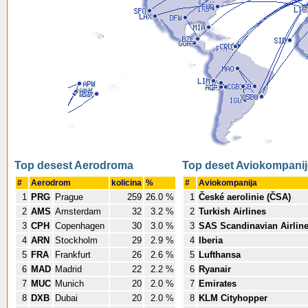
Top desest Aerodroma
Top deset Aviokompanij
#
Aerodrom
kolicina
%
#
Aviokompanija
1
PRG
Prague
259
26.0 %
1
České aerolinie (ČSA)
2
AMS
Amsterdam
32
3.2 %
2
Turkish Airlines
3
CPH
Copenhagen
30
3.0 %
3
SAS Scandinavian Airlin
4
ARN
Stockholm
29
2.9 %
4
Iberia
5
FRA
Frankfurt
26
2.6 %
5
Lufthansa
6
MAD
Madrid
22
2.2 %
6
Ryanair
7
MUC
Munich
20
2.0 %
7
Emirates
8
DXB
Dubai
20
2.0 %
8
KLM Cityhopper