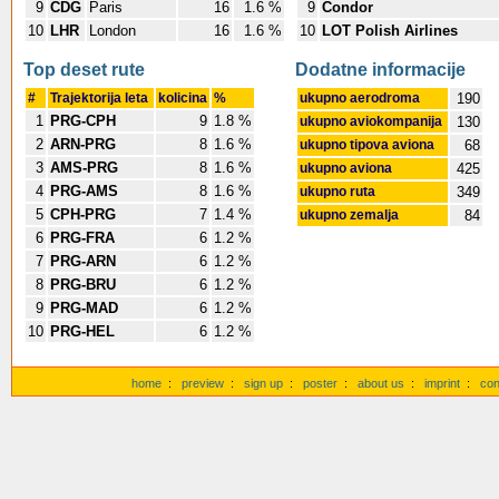
9
CDG
Paris
16
1.6 %
9
Condor
10
LHR
London
16
1.6 %
10
LOT Polish Airlines
Top deset rute
Dodatne informacije
#
Trajektorija leta
kolicina
%
ukupno aerodroma
190
1
PRG-CPH
9
1.8 %
ukupno aviokompanija
130
2
ARN-PRG
8
1.6 %
ukupno tipova aviona
68
3
AMS-PRG
8
1.6 %
ukupno aviona
425
4
PRG-AMS
8
1.6 %
ukupno ruta
349
5
CPH-PRG
7
1.4 %
ukupno zemalja
84
6
PRG-FRA
6
1.2 %
7
PRG-ARN
6
1.2 %
8
PRG-BRU
6
1.2 %
9
PRG-MAD
6
1.2 %
10
PRG-HEL
6
1.2 %
home
:
preview
:
sign up
:
poster
:
about us
:
imprint
:
con