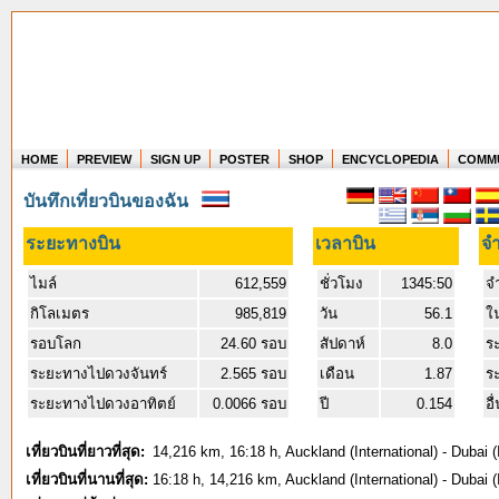
HOME
PREVIEW
SIGN UP
POSTER
SHOP
ENCYCLOPEDIA
COMM
Where in the world have you flown?
บันทึกเที่ยวบินของฉัน
How long have you been in the air?
Create your own FlightMemory and see!
ระยะทางบิน
เวลาบิน
จำ
ไมล์
612,559
ชั่วโมง
1345:50
จ
กิโลเมตร
985,819
วัน
56.1
ใ
รอบโลก
24.60 รอบ
สัปดาห์
8.0
ร
ระยะทางไปดวงจันทร์
2.565 รอบ
เดือน
1.87
ร
ระยะทางไปดวงอาทิตย์
0.0066 รอบ
ปี
0.154
อื
เที่ยวบินที่ยาวที่สุด:
14,216 km, 16:18 h, Auckland (International) - Dubai (
เที่ยวบินที่นานที่สุด:
16:18 h, 14,216 km, Auckland (International) - Dubai (