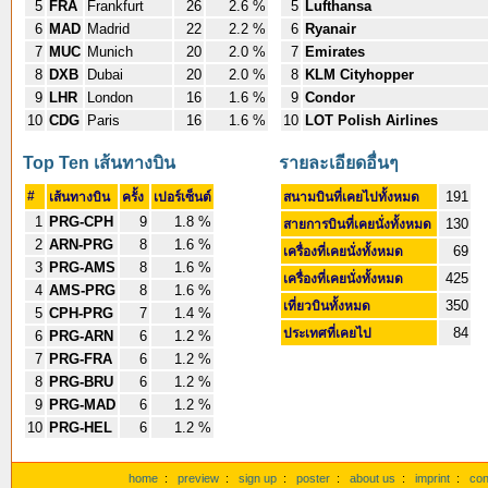
5
FRA
Frankfurt
26
2.6 %
5
Lufthansa
6
MAD
Madrid
22
2.2 %
6
Ryanair
7
MUC
Munich
20
2.0 %
7
Emirates
8
DXB
Dubai
20
2.0 %
8
KLM Cityhopper
9
LHR
London
16
1.6 %
9
Condor
10
CDG
Paris
16
1.6 %
10
LOT Polish Airlines
Top Ten เส้นทางบิน
รายละเอียดอื่นๆ
#
191
เส้นทางบิน
ครั้ง
เปอร์เซ็นต์
สนามบินที่เคยไปทั้งหมด
1
PRG-CPH
9
1.8 %
130
สายการบินที่เคยนั่งทั้งหมด
2
ARN-PRG
8
1.6 %
69
เครื่องที่เคยนั่งทั้งหมด
3
PRG-AMS
8
1.6 %
425
เครื่องที่เคยนั่งทั้งหมด
4
AMS-PRG
8
1.6 %
350
เที่ยวบินทั้งหมด
5
CPH-PRG
7
1.4 %
84
ประเทศที่เคยไป
6
PRG-ARN
6
1.2 %
7
PRG-FRA
6
1.2 %
8
PRG-BRU
6
1.2 %
9
PRG-MAD
6
1.2 %
10
PRG-HEL
6
1.2 %
home
:
preview
:
sign up
:
poster
:
about us
:
imprint
:
con